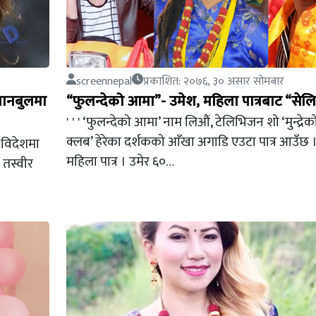
screennepal
प्रकाशित: २०७६, ३० असार सोमबार
तानबुलमा
“फुलन्देको आमा”- उमेश, महिला पात्रबाट “सेलिब्
' ' ' ‘फुलन्देको आमा’ नाम लिऔं, टेलिभिजन शो ‘मुन्द्रे
क्लब’ हेरेका दर्शकको आँखा अगाडि एउटा पात्र आउँछ 
 विदेशमा
महिला पात्र । उमेर ६०…
 तस्वीर