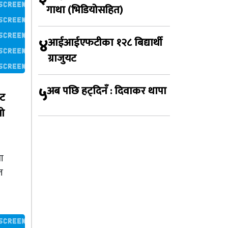
गाथा (भिडियोसहित)
४
आईआईएफटीका १२८ बिद्यार्थी
ग्राजुयट
५
अब पछि हट्दिनँ : दिवाकर थापा
हट
यो
ा
त