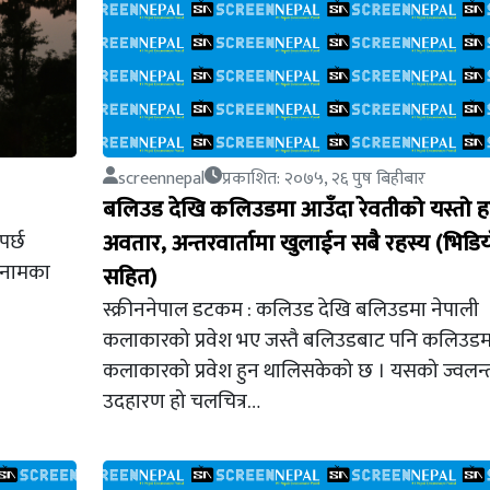
screennepal
प्रकाशित: २०७५, २६ पुष बिहीबार
बलिउड देखि कलिउडमा आउँदा रेवतीको यस्तो 
पर्छ
अवतार, अन्तरवार्तामा खुलाईन सबै रहस्य (भिडि
त नामका
सहित)
स्क्रीननेपाल डटकम : कलिउड देखि बलिउडमा नेपाली
कलाकारको प्रवेश भए जस्तै बलिउडबाट पनि कलिउडम
कलाकारको प्रवेश हुन थालिसकेको छ । यसको ज्वलन्
उदहारण हो चलचित्र…