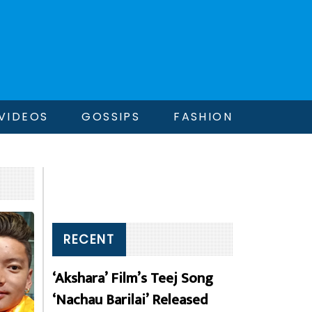
VIDEOS
GOSSIPS
FASHION
RECENT
‘Akshara’ Film’s Teej Song
‘Nachau Barilai’ Released