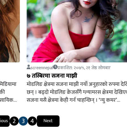
screennepal
प्रकाशित: २०७५, २१ जेष्ठ सोमबार
७ तस्बिरमा सजना माझी
मिडियामा
मोडलिङ क्षेत्रमा सजना माझी नयाँ अनुहारको रुपमा द
ेकी
छन् । बढ्दो मोडलिङ क्रेजसँगै ग्ल्यामरस क्षेत्रमा देखि
यवसायिक…
सजना यसै क्षेत्रमा केही गर्न चाहन्छिन् । ‘न्यु कमर’…
2
3
4
ious
Next