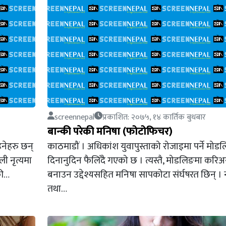
screennepal
प्रकाशित: २०७५, १४ कार्तिक बुधबार
बान्की परेकी मनिषा (फोटोफिचर)
नेहरु छन्
काठमाडौं । अधिकांश युवापुस्ताको रोजाइमा पर्ने मोडलिङ 
ली नृत्यमा
दिनानुदिन फैलिँदै गएको छ । त्यस्तै, मोडलिङमा करिअ
की…
बनाउन उद्देश्यसहित मनिषा सापकोटा संर्घषरत छिन् । न
तथा…