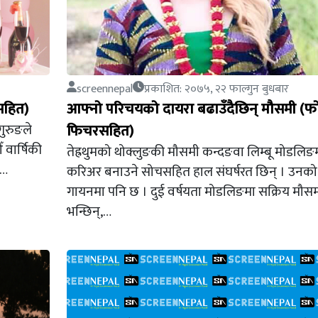
screennepal
प्रकाशित: २०७५, २२ फाल्गुन बुधबार
सहित)
आफ्नो परिचयको दायरा बढाउँदैछिन् मौसमी (फ
गुरुङले
फिचरसहित)
वार्षिकी
तेह्रथुमको थोक्लुङकी मौसमी कन्दङवा लिम्बू मोडलिङ
ा…
करिअर बनाउने सोचसहित हाल संघर्षरत छिन् । उनको
गायनमा पनि छ । दुई वर्षयता मोडलिङमा सक्रिय मौस
भन्छिन्,…