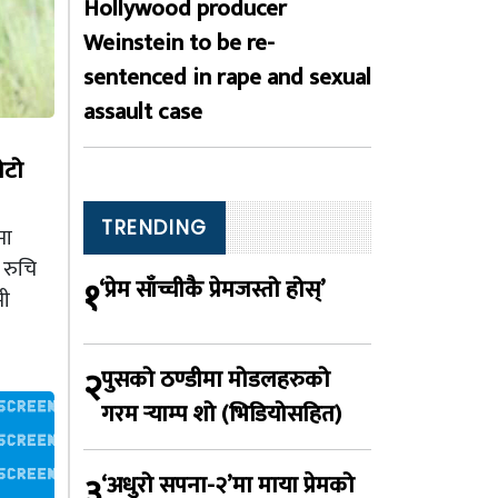
Hollywood producer
Weinstein to be re-
sentenced in rape and sexual
assault case
ोटो
TRENDING
मा
 रुचि
१
‘प्रेम साँच्चीकै प्रेमजस्तो होस्’
मी
२
पुसको ठण्डीमा मोडलहरुको
गरम र्‍याम्प शो (भिडियोसहित)
३
‘अधुरो सपना-२’मा माया प्रेमको