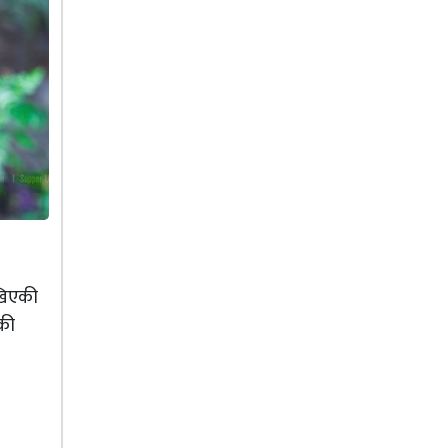
ेखिएकी
एकी