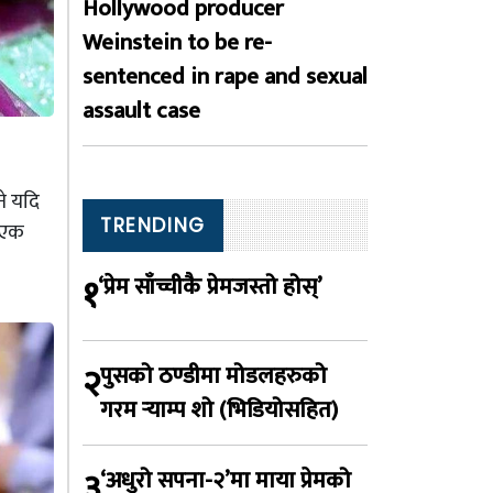
Hollywood producer
Weinstein to be re-
sentenced in rape and sexual
assault case
ने यदि
TRENDING
े एक
१
‘प्रेम साँच्चीकै प्रेमजस्तो होस्’
२
पुसको ठण्डीमा मोडलहरुको
गरम र्‍याम्प शो (भिडियोसहित)
३
‘अधुरो सपना-२’मा माया प्रेमको