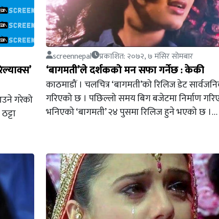
screennepal
प्रकाशित: २०७२, ७ मंसिर सोमबार
िल्याक्स’
‘बागमती’ले दर्शकको मन सफा गर्नेछ : केकी
काठमाडौं । चलचित्र ‘बागमती’को रिलिज डेट सार्वजन
गरिएको छ । पछिल्लो समय बिग बजेटमा निर्माण गरि
आउने गरेको
भनिएको ‘बागमती’ २४ पुसमा रिलिज हुने भएको छ ।…
ठट्टा