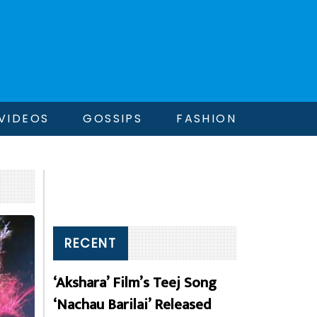
VIDEOS
GOSSIPS
FASHION
RECENT
‘Akshara’ Film’s Teej Song
‘Nachau Barilai’ Released