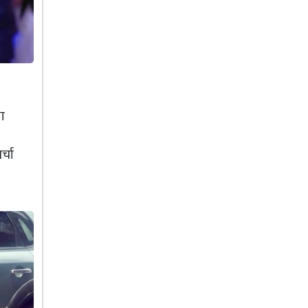
ा
्चा