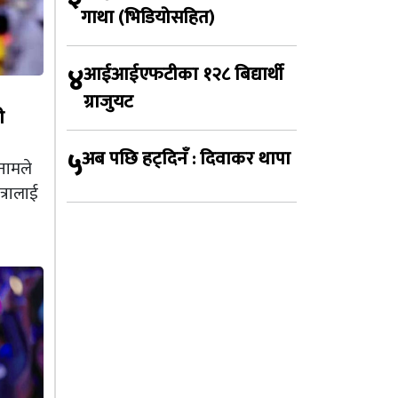
गाथा (भिडियोसहित)
४
आईआईएफटीका १२८ बिद्यार्थी
ग्राजुयट
ी
५
अब पछि हट्दिनँ : दिवाकर थापा
नामले
त्रालाई