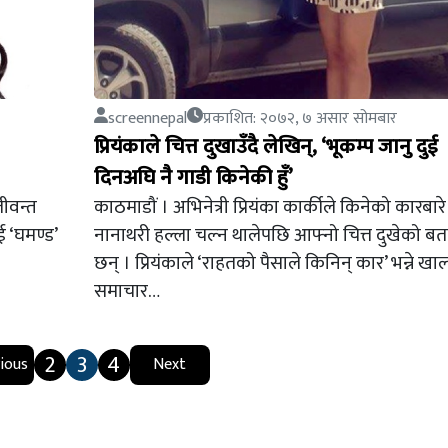
screennepal
प्रकाशित: २०७२, ७ असार सोमबार
प्रियंकाले चित्त दुखाउँदै लेखिन्, ‘भूकम्प जानु दुई
दिनअघि नै गाडी किनेकी हुँ’
जीवन्त
काठमाडौं । अभिनेत्री प्रियंका कार्कीले किनेको कारबारे
 ‘घमण्ड’
नानाथरी हल्ला चल्न थालेपछि आफ्नो चित्त दुखेको ब
छन् । प्रियंकाले ‘राहतको पैसाले किनिन् कार’ भन्ने ख
समाचार…
2
3
4
ious
Next