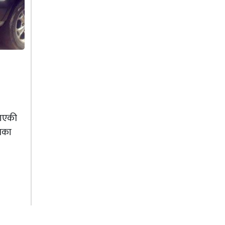
ताएकी
ालका