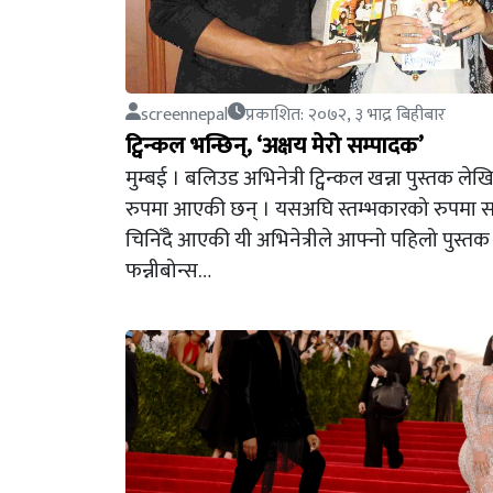
screennepal
प्रकाशित: २०७२, ३ भाद्र बिहीबार
ट्विन्कल भन्छिन्, ‘अक्षय मेरो सम्पादक’
मुम्बई । बलिउड अभिनेत्री ट्विन्कल खन्ना पुस्तक ल
रुपमा आएकी छन् । यसअघि स्तम्भकारको रुपमा 
चिनिँदै आएकी यी अभिनेत्रीले आफ्नो पहिलो पुस्तक
फन्नीबोन्स…