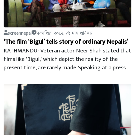
screennepal
प्रकाशित: २०८२, २५ माघ शनिबार
‘The film ‘Bigul’ tells story of ordinary Nepalis’
KATHMANDU- Veteran actor Neer Shah stated that
films like 'Bigul,' which depict the reality of the
present time, are rarely made. Speaking at a press…