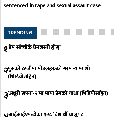
sentenced in rape and sexual assault case
TRENDING
१
‘प्रेम साँच्चीकै प्रेमजस्तो होस्’
२
पुसको ठण्डीमा मोडलहरुको गरम र्‍याम्प शो
(भिडियोसहित)
३
‘अधुरो सपना-२’मा माया प्रेमको गाथा (भिडियोसहित)
४
आईआईएफटीका १२८ बिद्यार्थी ग्राजुयट