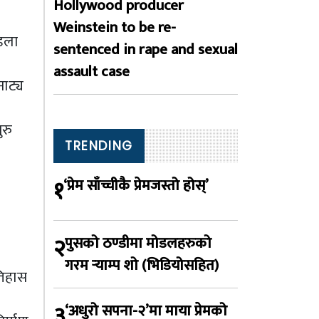
Hollywood producer
Weinstein to be re-
्डला
sentenced in rape and sexual
assault case
नाट्य
ुरु
TRENDING
१
‘प्रेम साँच्चीकै प्रेमजस्तो होस्’
२
पुसको ठण्डीमा मोडलहरुको
गरम र्‍याम्प शो (भिडियोसहित)
तिहास
३
‘अधुरो सपना-२’मा माया प्रेमको