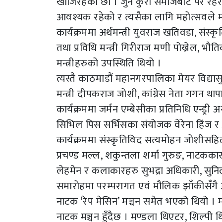
खोजिरहेका छौँ । जुन कुरा समाजबाट पर रहेर 
आवश्यक रहेको र त्यसैका लागि महोत्सवले महत्व
कार्यक्रममा अर्थमन्त्री युवराज खतिवडा, संस्कृत
तथा प्रविधि मन्त्री गिरीराज मणी पोख्रेल, भौ
मन्त्रीहरुको उपस्थिति थियो ।
त्यस्तै काठमाडौं महानगरपालिका मेयर विद्यासुन
मन्त्री दीपकराज जोशी, कांग्रेस नेता गगन थ
कार्यक्रममा जर्मन एम्बेसीका प्रतिनिधि एन्ड
सिभिल पिस सर्भिसका संयोजक वेरेना हिंज र 
कार्यक्रममा संस्कृतिविद सत्यमोहन जोशीसहि
प्रचण्ड मल्ल, शकुन्तला शर्मा गुरुङ, नाटकक
लेहमेन र कलाकारहरु सुभद्रा अधिकारी, सुनिल
समारोहमा परम्परागत एवं मौलिक झाँकीसँगै आध
नाटक ‘रेप मेसिन’ मञ्चन समेत भएको थियो ।
नाटक मञ्चन हुँदैछ । मण्डला थिएटर, शिल्पी 