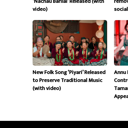
‘Nachau Barilai’ Released (with
remov
video)
socia
New Folk Song ‘Piyari’ Released
Annu 
to Preserve Traditional Music
Contr
(with video)
Taman
Appea