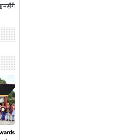
चनसँगै
Awards