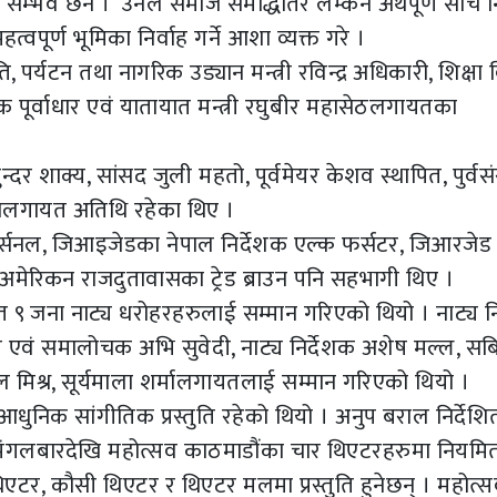
सम्भव छैन ।’ उनले समाज समद्धितिर लम्कन अर्थपूर्ण सोच नि
पूर्ण भूमिका निर्वाह गर्ने आशा व्यक्त गरे ।
ि, पर्यटन तथा नागरिक उड्यान मन्त्री रविन्द्र अधिकारी, शिक्षा व
तिक पूर्वाधार एवं यातायात मन्त्री रघुबीर महासेठलगायतका
्दर शाक्य, सांसद जुली महतो, पूर्वमेयर केशव स्थापित, पुर्वसं
ापालगायत अतिथि रहेका थिए ।
्री अर्सनल, जिआइजेडका नेपाल निर्देशक एल्क फर्सटर, जिआरजेड
अमेरिकन राजदुतावासका ट्रेड ब्राउन पनि सहभागी थिए ।
त ९ जना नाट्य धरोहरहरुलाई सम्मान गरिएको थियो । नाट्य नि
ार एवं समालोचक अभि सुवेदी, नाट्य निर्देशक अशेष मल्ल, सब
 मिश्र, सूर्यमाला शर्मालगायतलाई सम्मान गरिएको थियो ।
ुनिक सांगीतिक प्रस्तुति रहेको थियो । अनुप बराल निर्देशि
 मंगलबारदेखि महोत्सव काठमाडौंका चार थिएटरहरुमा नियमि
थिएटर, कौसी थिएटर र थिएटर मलमा प्रस्तुति हुनेछन् । महोत्