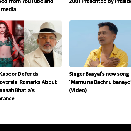
ed from YouTube and
2081 Presented by Presid
l media
Kapoor Defends
Singer Basyal’s new song
oversial Remarks About
‘Marnu na Bachnu banayo’
naah Bhatia’s
(Video)
rance