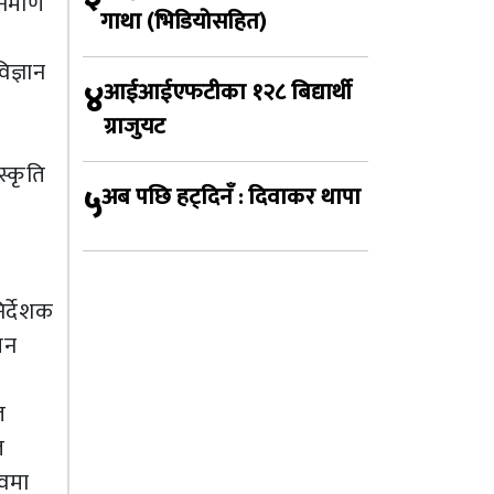
र्माण
गाथा (भिडियोसहित)
िज्ञान
४
आईआईएफटीका १२८ बिद्यार्थी
ग्राजुयट
स्कृति
५
अब पछि हट्दिनँ : दिवाकर थापा
र्देशक
िन
त
त
सवमा