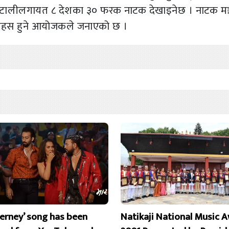
े, इटालीलगायत ८ देशका ३० फरक नाटक देखाइनेछ । नाटक मञ्
 र वहस हुने आयोजकले जनाएको छ ।
erney’ song has been
Natikaji National Music 