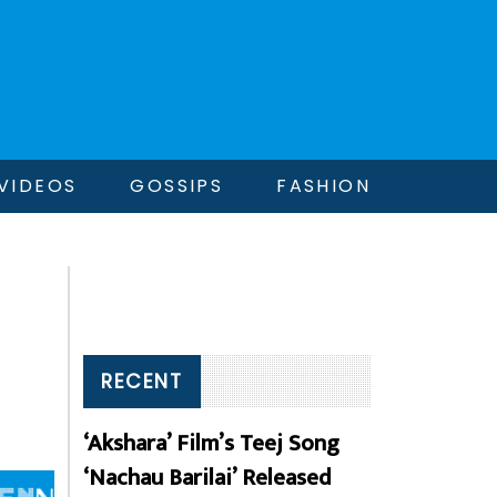
VIDEOS
GOSSIPS
FASHION
RECENT
‘Akshara’ Film’s Teej Song
‘Nachau Barilai’ Released