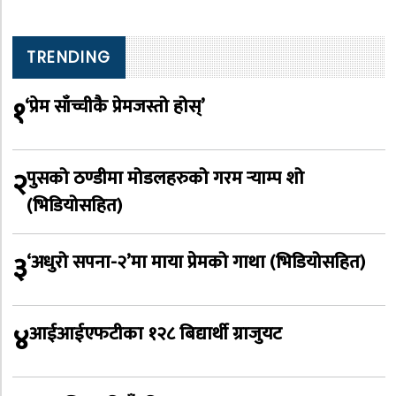
TRENDING
१
‘प्रेम साँच्चीकै प्रेमजस्तो होस्’
२
पुसको ठण्डीमा मोडलहरुको गरम र्‍याम्प शो
(भिडियोसहित)
३
‘अधुरो सपना-२’मा माया प्रेमको गाथा (भिडियोसहित)
४
आईआईएफटीका १२८ बिद्यार्थी ग्राजुयट