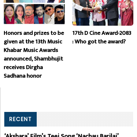
Honors and prizes to be
17th D Cine Award-2083
given at the 13th Music
: Who got the award?
Khabar Music Awards
announced, Shambhujit
receives Dirgha
Sadhana honor
RECENT
‘Akshara’ Film’s Teej Song ‘Nachau Barilai’