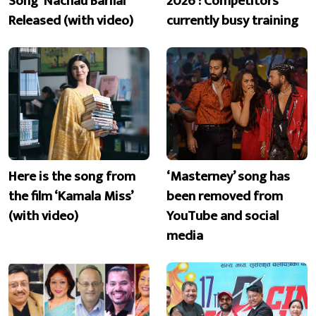
Song ‘Nachau Barilai’
2026 : Competitors
Released (with video)
currently busy training
Here is the song from
‘Masterney’ song has
the film ‘Kamala Miss’
been removed from
(with video)
YouTube and social
media