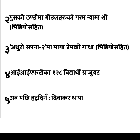
२
पुसको ठण्डीमा मोडलहरुको गरम र्‍याम्प शो
(भिडियोसहित)
३
‘अधुरो सपना-२’मा माया प्रेमको गाथा (भिडियोसहित)
४
आईआईएफटीका १२८ बिद्यार्थी ग्राजुयट
५
अब पछि हट्दिनँ : दिवाकर थापा