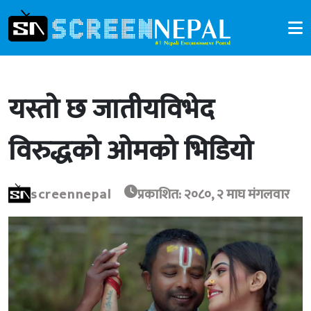
यस्तो छ जातीयविभेद
विरुद्धको ओमको भिडियो
screennepal
प्रकाशित: २०८०, २ माघ मंगलवार