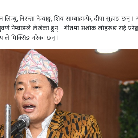
्बु, निरन्ता नेम्वाङ्ग, शिव साम्बाहाम्फे, दीपा सुहाङ छन् ।
्ण नेम्वाङले लेखेका हुन् । गीतमा अशोक लोहरूङ राई एरेञ्ज
थापाले मिक्सिङ गरेका छन् ।