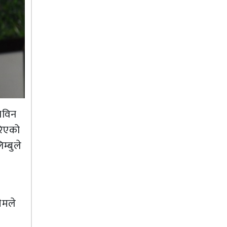
,नविन
रिएको
म्बुले
भीमले