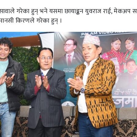
सावाले गरेका हुन् भने यसमा छायाङ्कन युवराज राई, मेकअप सञ्
ानसी किरणले गरेका हुन् ।