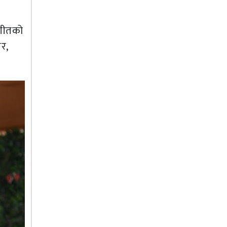
 गीतको
र,