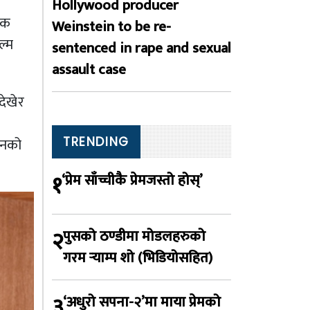
Hollywood producer
िक
Weinstein to be re-
ल्म
sentenced in rape and sexual
assault case
देखेर
उनको
TRENDING
१
‘प्रेम साँच्चीकै प्रेमजस्तो होस्’
२
पुसको ठण्डीमा मोडलहरुको
गरम र्‍याम्प शो (भिडियोसहित)
३
‘अधुरो सपना-२’मा माया प्रेमको