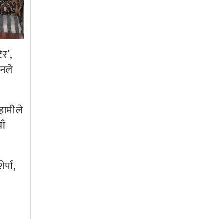
र’,
उनले
हामीले
ाँ
्पा,