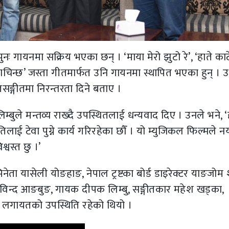
 गायनमा सक्रिय भएका छन् । ‘माया मेरो झुटो रे’, ‘हाते काटे
नै नाचिन्छ’ जस्ता गीतमार्फत उनि गायनमा स्थापित भएका हुन् । 
सङ्गीतमा निरन्तरता दिने बताए ।
ुले मन्तव्य राख्दै उपस्थितलाई धन्यवाद दिए । उनले भने, ‘
लाई टेवा पुग्ने कार्य गरिरहेका छौँ । यो म्युजिकल फिल्मले नय
्वस्त छु ।’
 यासेली योङहाङ, नेपाल ट्रष्टका बोर्ड डाइरेक्टर याङजोम शेर
ष गोविन्द आङबुङ, गायक दीपक लिम्बु, सङ्गीतकार महेश खड्का,
ी लगायतको उपस्थिति रहेको थियो ।