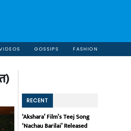
VIDEOS
GOSSIPS
FASHION
त)
RECENT
‘Akshara’ Film’s Teej Song
‘Nachau Barilai’ Released