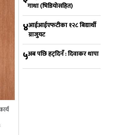
गाथा (भिडियोसहित)
४
आईआईएफटीका १२८ बिद्यार्थी
ग्राजुयट
५
अब पछि हट्दिनँ : दिवाकर थापा
कार्य
न