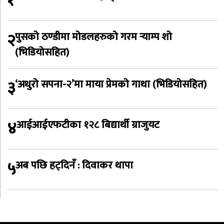
१
२
पुसको ठण्डीमा मोडलहरुको गरम र्‍याम्प शो
(भिडियोसहित)
३
‘अधुरो सपना-२’मा माया प्रेमको गाथा (भिडियोसहित)
४
आईआईएफटीका १२८ बिद्यार्थी ग्राजुयट
५
अब पछि हट्दिनँ : दिवाकर थापा