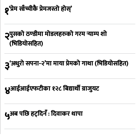
१
‘प्रेम साँच्चीकै प्रेमजस्तो होस्’
२
पुसको ठण्डीमा मोडलहरुको गरम र्‍याम्प शो
(भिडियोसहित)
३
‘अधुरो सपना-२’मा माया प्रेमको गाथा (भिडियोसहित)
४
आईआईएफटीका १२८ बिद्यार्थी ग्राजुयट
५
अब पछि हट्दिनँ : दिवाकर थापा