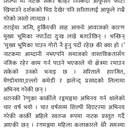
शिल्पी मा नाटक सकेर बाहिर निस्कँदा आफूसँग फोटो
खिचाउने दर्शकको भिड देखेर पनि सरितालाई आफूले राम्रै
गरेको जस्तो लाग्दछ ।
तराईमा जन्मि, हुर्किएकी साह आफ्नो आवाजको कारण
मुख्य भूमिका नपाउँदा दुःख लाग्ने बताउँछिन् । भन्छिन्
‘मुख्य भूमिका पाउन गोरो नै हुनु पर्दो रहेछ की क्या हो ।’
नाटकमा आम्दानी नभएपनि समाजको वास्तविकतासँग
नजिक रहेर काम गर्न पाउने भएकाले यो क्षेत्रमा रमाउन
सकेको उनको भनाइ छ । सरिताले हारजित,
मेण्डोमाया,एल्लो कमेडी र झलेन्द् प्रसादको लिलामा
अभिनय गरेकी छन् ।
धरानकी रेणुका कार्कीले रङ्गमञ्चमा अभिनय गर्न थालेको
चार वर्ष भयो । चार वर्षसम्म शिल्पी थिएटरमा अभिनय
गरेकी कार्की अहिले स्वतन्त्र रूपमा नाटक प्रस्तुत गर्दै
आएकी छन् । रंगमञ्जमा महिला कलाकारले धेरै समस्या