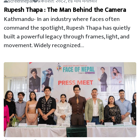
screennepal
प्रकाशित: २०८२, १४ माघ मंगलवार
Rupesh Thapa : The Man Behind the Camera
Kathmandu- In an industry where faces often
command the spotlight, Rupesh Thapa has quietly
built a powerful legacy through frames, light, and
movement. Widely recognized…