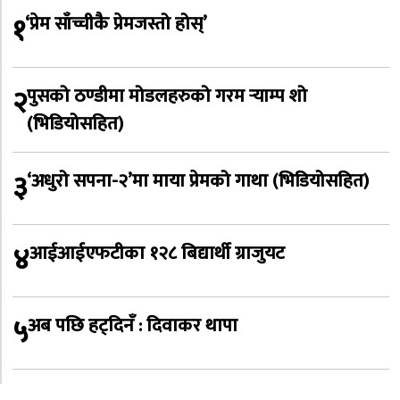
१
‘प्रेम साँच्चीकै प्रेमजस्तो होस्’
२
पुसको ठण्डीमा मोडलहरुको गरम र्‍याम्प शो
(भिडियोसहित)
३
‘अधुरो सपना-२’मा माया प्रेमको गाथा (भिडियोसहित)
४
आईआईएफटीका १२८ बिद्यार्थी ग्राजुयट
५
अब पछि हट्दिनँ : दिवाकर थापा