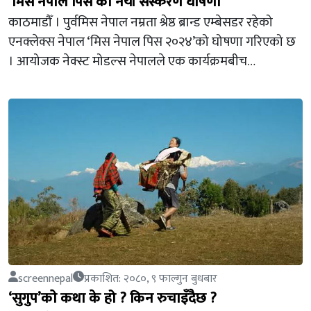
‘मिस नेपाल पिस’को नयाँ संस्करण घोषणा
काठमाडौँ । पुर्वमिस नेपाल नम्रता श्रेष्ठ ब्रान्ड एम्बेसडर रहेको
एनक्लेक्स नेपाल ‘मिस नेपाल पिस २०२४’को घोषणा गरिएको छ
। आयोजक नेक्स्ट मोडल्स नेपालले एक कार्यक्रमबीच…
screennepal
प्रकाशित: २०८०, ९ फाल्गुन बुधबार
‘सुगुप’काे कथा के हो ? किन रुचाइँदैछ ?