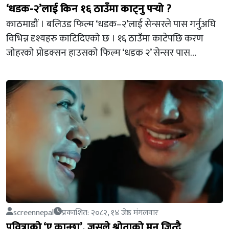
‘धडक-२’लाई किन १६ ठाउँमा काट्नु पर्‍यो ?
काठमाडौं । बलिउड फिल्म ‘धडक–२’लाई सेन्सरले पास गर्नुअघि
विभिन्न दृश्यहरु काटिदिएको छ । १६ ठाउँमा काटेपछि करण
जोहरको प्रोडक्सन हाउसको फिल्म ‘धडक २’ सेन्सर पास…
screennepal
प्रकाशित: २०८२, १४ जेष्ठ मंगलवार
पवित्राको ‘ए कान्छा’, जसले श्रोताको मन जित्दै