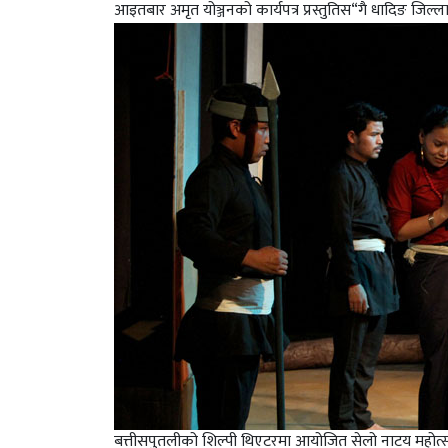
आइतबार अमृत योञ्जनको कार्यपत्र प्रस्तुतिस“गै धादिङ जि
बत्तीसपुतलीको शिल्पी थिएटरमा आयोजित सेलो नाटय महोत्सवम