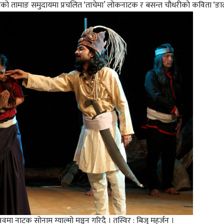
ल्लाको तामाङ समुदायमा प्रचलित ‘ताचेमा’ लोकनाटक र बसन्त चौधरीको कविता ‘ङा
ा नाटक सोनाम ग्याल्मो मञ्चन गरिदै । तस्विर : बिजु महर्जन ।