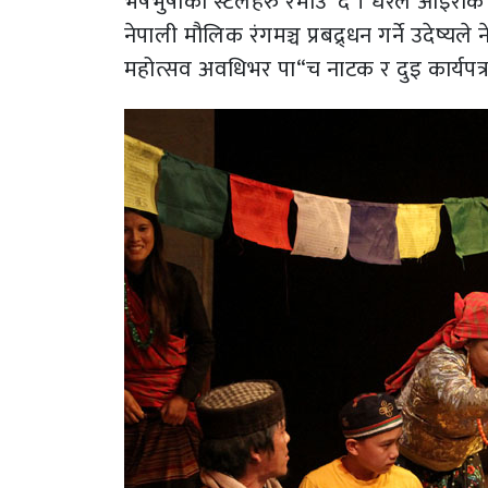
भेषभुषाको स्टलहरु रमाउ“दै । धेरैले आइराक त
नेपाली मौलिक रंगमञ्च प्रबद्र्धन गर्ने उदेष्यले
महोत्सव अवधिभर पा“च नाटक र दुइ कार्यपत्र 