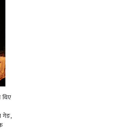
ा थिए
 गेङ,
िक