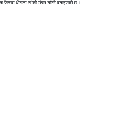
ला फ्रेङबा धोङला टा’को मंचन गरिने बताइएको छ ।