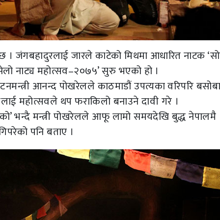
 छ । जंगबहादुरलाई जारले काटेको मिथमा आधारित नाटक ‘स
‘सेलो नाट्य महोत्सव–२०७५’ सुरु भएको हो ।
र्यटनमन्त्री आनन्द पोखरेलले काठमाडौं उपत्यका वरिपरि बसोबास
लाई महोत्सवले थप फराकिलो बनाउने दावी गरे ।
’ भन्दै मन्त्री पोखरेलले आफू लामो समयदेखि बुद्ध नेपालमै
ागिपरेको पनि बताए ।