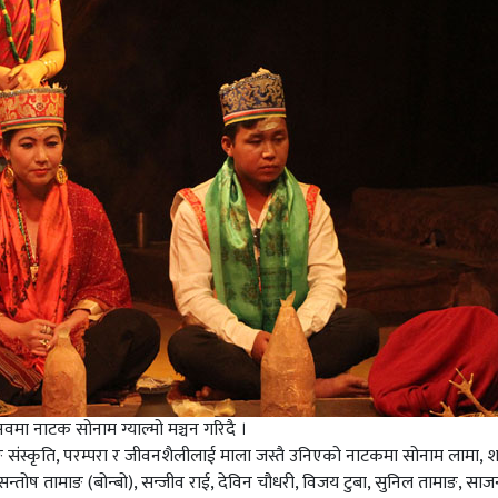
मा नाटक सोनाम ग्याल्मो मञ्चन गरिदै ।
ाङ संस्कृति, परम्परा र जीवनशैलीलाई माला जस्तै उनिएको नाटकमा सोनाम लामा, श
, सन्तोष तामाङ (बोन्बो), सन्जीव राई, देविन चौधरी, विजय टुबा, सुनिल तामाङ, 