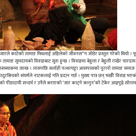
 जारले काटेको तामाङ मिथलाई अहिलेको जीवनस“ग जोडेर प्रस्तुत गरेको थियो । 
तामाङ सुमदायको विवाहबाट सुरु हुन्छ । विवाहमा बेहुला र बेहुली राखेर चारदाम
लासब्याकमा जान्छ । त्यसपछि सर्लाही पत्थरघट्टा आसपासको पुरानो तामाङ समाज 
दुरबिचको संघर्षले नाटकलाई गति प्रदान गर्छ । मुख्य पात्र छन् भर्खरै विवाह भए
िको पीडादायी सन्दर्भ र उनैले बनाएको ‘जार काट्ने कानुन’को टेकेर आइपुग्ने सोन