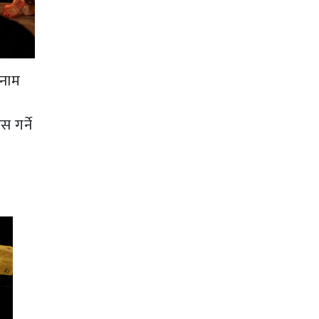
ोनाम
 गर्ने