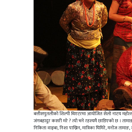
बत्तीसपुतलीको शिल्पी थिएटरमा आयोजित सेलो नाटय महोत्सव
जंगबहादुर कसरी मरे ? त्यो भने रहस्यमै छाडिएको छ । ताम
निकिता वाइबा, निशा पाख्रिन, मात्रिका घिमिरे, मनोज तामाङ