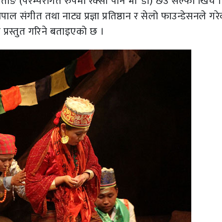
ाङ (परम्परागत रुपमा रक्सी पार्ने भा“डो) छेउ सेल्फी खिचे ।
 नेपाल संगीत तथा नाट्य प्रज्ञा प्रतिष्ठान र सेलो फाउन्डेसनले गर
प्रस्तुत गरिने बताइएको छ ।