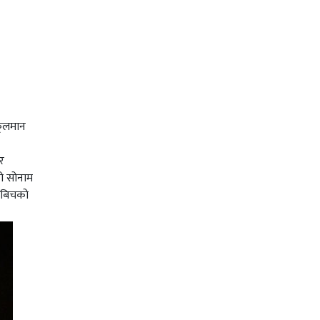
फूलमान
र
को सोनाम
ामबिचको