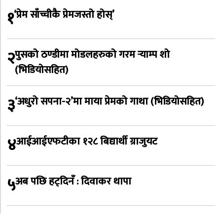
१
‘प्रेम साँच्चीकै प्रेमजस्तो होस्’
२
पुसको ठण्डीमा मोडलहरुको गरम र्‍याम्प शो
(भिडियोसहित)
३
‘अधुरो सपना-२’मा माया प्रेमको गाथा (भिडियोसहित)
४
आईआईएफटीका १२८ बिद्यार्थी ग्राजुयट
५
अब पछि हट्दिनँ : दिवाकर थापा