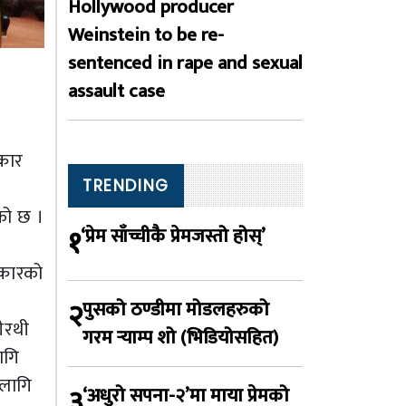
Hollywood producer
Weinstein to be re-
sentenced in rape and sexual
assault case
्कार
TRENDING
एको छ ।
१
‘प्रेम साँच्चीकै प्रेमजस्तो होस्’
स्कारको
२
पुसको ठण्डीमा मोडलहरुको
गीरथी
गरम र्‍याम्प शो (भिडियोसहित)
लागि
 लागि
३
‘अधुरो सपना-२’मा माया प्रेमको