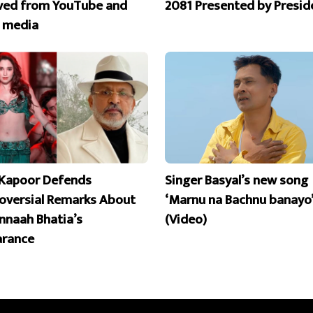
ed from YouTube and
2081 Presented by Presid
l media
Kapoor Defends
Singer Basyal’s new song
oversial Remarks About
‘Marnu na Bachnu banayo’
naah Bhatia’s
(Video)
rance