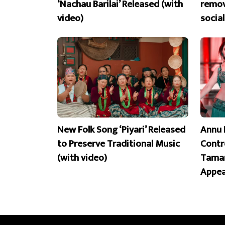
‘Nachau Barilai’ Released (with
remov
video)
socia
New Folk Song ‘Piyari’ Released
Annu 
to Preserve Traditional Music
Contr
(with video)
Taman
Appea