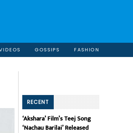
VIDEOS
GOSSIPS
FASHION
RECENT
‘Akshara’ Film’s Teej Song
‘Nachau Barilai’ Released