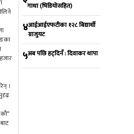
ा
गाथा (भिडियोसहित)
ोलिने
४
आईआईएफटीका १२८ बिद्यार्थी
ता
ग्राजुयट
दिङका
न
५
अब पछि हट्दिनँ : दिवाकर थापा
 हजार
।
िन् ।
सुदृढ
नेकौ“
ाबाट