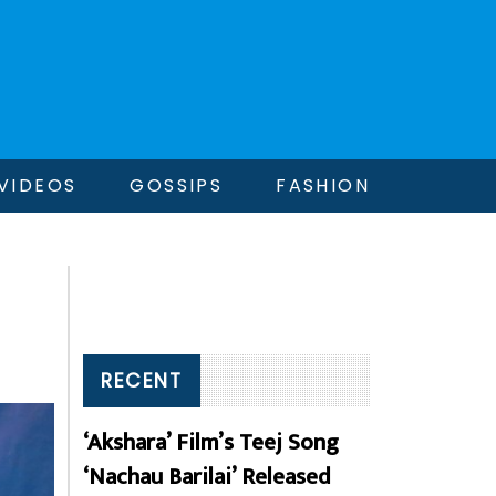
VIDEOS
GOSSIPS
FASHION
RECENT
‘Akshara’ Film’s Teej Song
‘Nachau Barilai’ Released