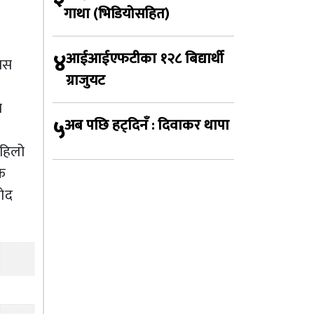
गाथा (भिडियोसहित)
४
आईआईएफटीका १२८ बिद्यार्थी
यास
ग्राजुयट
ा
५
अब पछि हट्दिनँ : दिवाकर थापा
पहिलो
िक
नोद