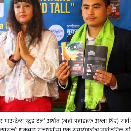
र माउन्टेन्स स्टुड टल’ अर्थात (जहाँ पहाडहरु अग्ला थिए) सार
उपन्यासको शुक्रबार राजधानीमा एक समारोहबीच सार्वजनिक ग