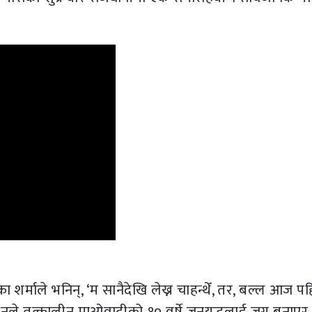
शर्माले भनिन्, ‘म सानैदेखि लेख्न चाहन्थेँ, तर, बल्ल आज प
।’ उनले तत्कालीन माओवादीको १० वर्षे जनयुद्धलाई जग बनाएर