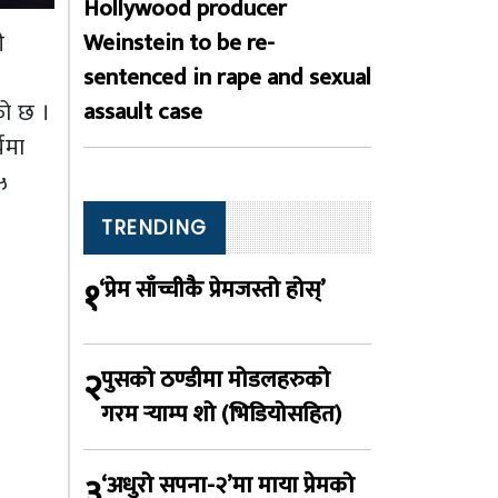
Hollywood producer
Weinstein to be re-
ी
sentenced in rape and sexual
assault case
को छ ।
यमा
५
TRENDING
१
‘प्रेम साँच्चीकै प्रेमजस्तो होस्’
२
पुसको ठण्डीमा मोडलहरुको
गरम र्‍याम्प शो (भिडियोसहित)
३
‘अधुरो सपना-२’मा माया प्रेमको