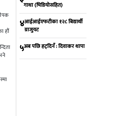
गाथा (भिडियोसहित)
 दीपक
४
आईआईएफटीका १२८ बिद्यार्थी
ग्राजुयट
ा हौं
५
अब पछि हट्दिनँ : दिवाकर थापा
न्दिता
भने
स्मा