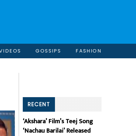
VIDEOS
GOSSIPS
FASHION
RECENT
‘Akshara’ Film’s Teej Song
‘Nachau Barilai’ Released