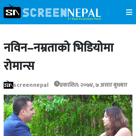
नविन–नम्रताको भिडियोमा
रोमान्स
screennepal
प्रकाशित: २०७४, ७ असार बुधबार