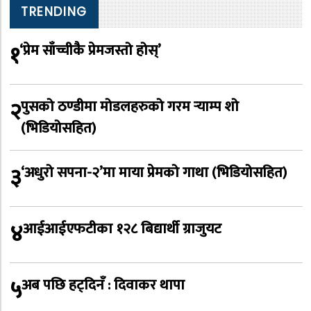
TRENDING
१
‘प्रेम साँच्चीकै प्रेमजस्तो होस्’
२
पुसको ठण्डीमा मोडलहरुको गरम र्‍याम्प शो
(भिडियोसहित)
३
‘अधुरो सपना-२’मा माया प्रेमको गाथा (भिडियोसहित)
४
आईआईएफटीका १२८ बिद्यार्थी ग्राजुयट
५
अब पछि हट्दिनँ : दिवाकर थापा