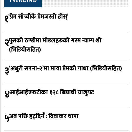
TRENDING
१
‘प्रेम साँच्चीकै प्रेमजस्तो होस्’
२
पुसको ठण्डीमा मोडलहरुको गरम र्‍याम्प शो
(भिडियोसहित)
३
‘अधुरो सपना-२’मा माया प्रेमको गाथा (भिडियोसहित)
४
आईआईएफटीका १२८ बिद्यार्थी ग्राजुयट
५
अब पछि हट्दिनँ : दिवाकर थापा