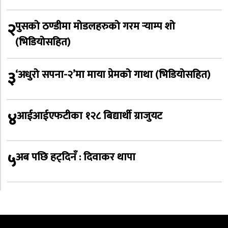
२
पुसको ठण्डीमा मोडलहरुको गरम र्‍याम्प शो
(भिडियोसहित)
३
‘अधुरो सपना-२’मा माया प्रेमको गाथा (भिडियोसहित)
४
आईआईएफटीका १२८ बिद्यार्थी ग्राजुयट
५
अब पछि हट्दिनँ : दिवाकर थापा