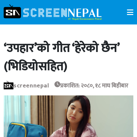
‘उपहार’को गीत ‘हेरेको छैन’
(भिडियोसहित)
screennepal
प्रकाशित: २०८०, १८ माघ बिहीबार