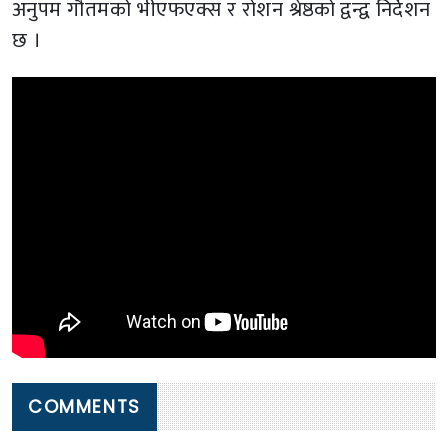
अनुपम गौतमको भीएफएक्स र रोशन श्रेष्ठको द्वन्द्व निर्देशन
छ ।
COMMENTS