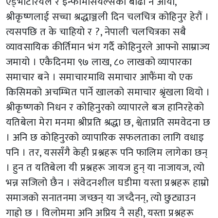
एड्भोटरियल र इन्फोमर्सियल्सको बाढी नै आयो,
श्रीकृष्णलाई सच्चा श्रद्धाञ्जली दिन चलचित्र कोहिनुर हेरौं ।
त्यसपछि त के चाहियो र ?, नेपाली चलचित्रका सबै
व्यावसायिक कीर्तिमान भंग गर्दै कोहिनुरले आफ्नो साम्राज्य
जमायो । एकैदिनमा ९७ लाख, ८० लाखको व्यापारका
समाचार बने । समाचारमाथि समाचार आफैंमा यो एक
किसिमको अचम्भित पार्ने खालको समाचार श्रृंखला थियो ।
श्रीकृष्णको निधन र कोहिनुरको व्यापारले बज हानिरहेको
यतिबेला मेरा मनमा श्रीप्रति श्रद्धा छ, श्वेताप्रति समवेदना छ
। अनि छ कोहिनुरको व्यापारिक सफलताका लागि वधाइ
पनि । तर, यससँगै केही प्रश्नहरू पनि फालिम लागेका छन्
। हुन त यतिबेला यी प्रश्नहरू जायज हुन् या नाजायज, त्यो
भन्न सजिलो छैन । संवेदनशील घडीमा यस्ता प्रश्नहरू हाम्रो
समाजको सनातनमा जच्छन् या जच्दैनन्, त्यो छुट्याउन
गाह्रो छ । विलोममा अनि अप्रिय नै सही, यस्ता प्रश्नहरू