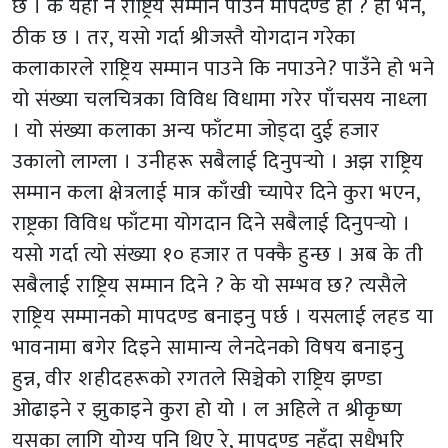
छ । के यही नै राष्ट्रिय सम्मान पाउने मापदण्ड हो ? हो भने,
ठीक छ । तर, यसो गर्दा श्रीजस्तै योगदान गरेका
कलाकारले राष्ट्रिय सम्मान पाउने कि नपाउने? पाउँने हो भने
यो संख्या चलचित्रका विविध विधामा गरेर पाँचसय नाध्ला
। यो संख्या कलाका अन्य फाँटमा जोड्दा दुई हजार
उकालो लाग्ला । उनीहरू सबैलाई दिनुपऱ्यो । अझ राष्ट्रिय
सम्मान कला क्षेत्रलाई मात्र काँखी च्यापेर दिने कुरा भएन,
राष्ट्रका विविध फाँटमा योगदान दिने सबैलाई दिनुपर्‍यो ।
यसो गर्दा त्यो संख्या १० हजार त पक्कै हुन्छ । अब के ती
सबैलाई राष्ट्रिय सम्मान दिने ? के यो सम्भव छ? त्यसैले
राष्ट्रिय सम्मानको मापदण्ड बनाइनु पर्छ । यसलाई लहड या
भावनामा बगेर दिइने सामान्य लेनदेनको विषय बनाइनु
हुन्न, वीर शहीदहरूको रगतले सिञ्चेको राष्ट्रिय झण्डा
ओढाइने र झुकाइने कुरा हो यो । ल अहिले त श्रीकृष्ण
यसका लागि योग्य पनि थिए रे, मापदण्ड नहुँदा सधैभरि