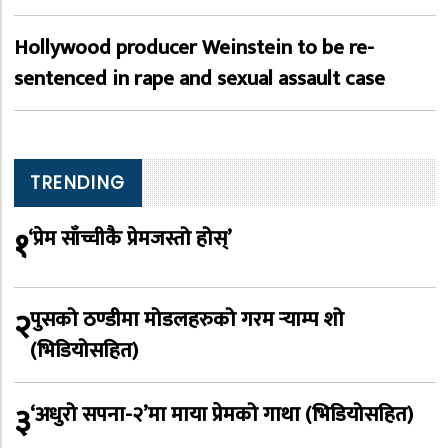
Hollywood producer Weinstein to be re-
sentenced in rape and sexual assault case
TRENDING
१
‘प्रेम साँच्चीकै प्रेमजस्तो होस्’
२
पुसको ठण्डीमा मोडलहरुको गरम र्‍याम्प शो
(भिडियोसहित)
३
‘अधुरो सपना-२’मा माया प्रेमको गाथा (भिडियोसहित)