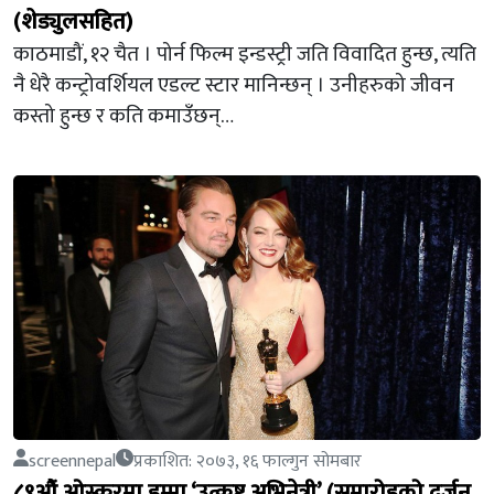
(शेड्युलसहित)
काठमाडौं, १२ चैत । पोर्न फिल्म इन्डस्ट्री जति विवादित हुन्छ, त्यति
नै धेरै कन्ट्रोवर्शियल एडल्ट स्टार मानिन्छन् । उनीहरुको जीवन
कस्तो हुन्छ र कति कमाउँछन्…
screennepal
प्रकाशित: २०७३, १६ फाल्गुन सोमबार
८९औं ओस्करमा इम्मा ‘उत्कृष्ट अभिनेत्री’ (समारोहको दर्जन