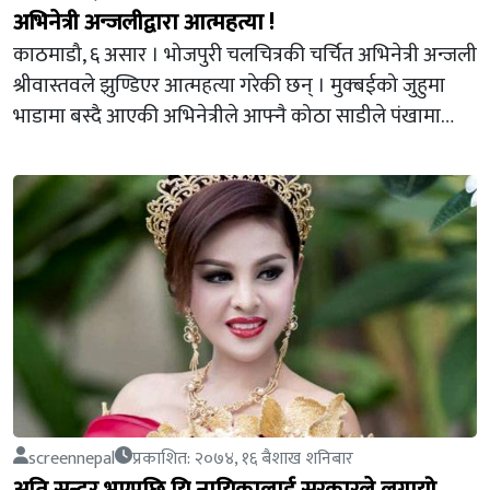
अभिनेत्री अन्जलीद्वारा आत्महत्या !
काठमाडौ, ६ असार । भोजपुरी चलचित्रकी चर्चित अभिनेत्री अन्जली
श्रीवास्तवले झुण्डिएर आत्महत्या गरेकी छन् । मुक्बईको जुहुमा
भाडामा बस्दै आएकी अभिनेत्रीले आफ्नै कोठा साडीले पंखामा…
screennepal
प्रकाशित: २०७४, १६ बैशाख शनिबार
अति सुन्दर भएपछि यि नायिकालाई सरकारले लगायो