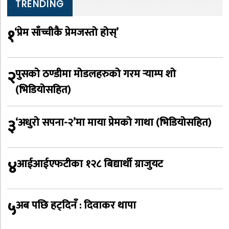
TRENDING
१
‘प्रेम साँच्चीकै प्रेमजस्तो होस्’
२
पुसको ठण्डीमा मोडलहरुको गरम र्‍याम्प शो
(भिडियोसहित)
३
‘अधुरो सपना-२’मा माया प्रेमको गाथा (भिडियोसहित)
४
आईआईएफटीका १२८ बिद्यार्थी ग्राजुयट
५
अब पछि हट्दिनँ : दिवाकर थापा