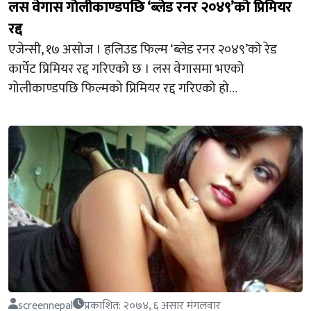
लस वेगास गोलीकाण्डपछि ‘ब्लेड रनर २०४९’को प्रिमियर
रद्द
एजेन्सी, १७ असोज । हलिउड फिल्म ‘ब्लेड रनर २०४९’को रेड
कार्पेट प्रिमियर रद्द गरिएको छ । लस वेगासमा भएको
गोलीकाण्डपछि फिल्मको प्रिमियर रद्द गरिएको हो…
screennepal
प्रकाशित: २०७४, ६ असार मंगलवार