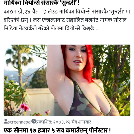
गायिका वियोन्से संसारकै ‘सुन्दरी’ !
काठमाडौ, २४ चैत । हलिउड गायिका वियोन्से संसारकै 'सुन्दरी' मा
दरिएकी छन् । लस एन्जल्सबाट सञ्चालित बजनेट नामक सोसल
मिडिया नेटवर्कले गरेको पोलमा वियोन्से विश्वकै…
screennepal
प्रकाशित: २०७३, १२ चैत्र शनिबार
एक सीनमा ९७ हजार ५ सय कमाउँछन् पोर्नस्टार !