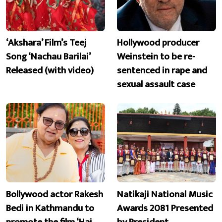
‘Akshara’ Film’s Teej
Hollywood producer
Song ‘Nachau Barilai’
Weinstein to be re-
Released (with video)
sentenced in rape and
sexual assault case
Bollywood actor Rakesh
Natikaji National Music
Bedi in Kathmandu to
Awards 2081 Presented
promote the film ‘Hai
by President