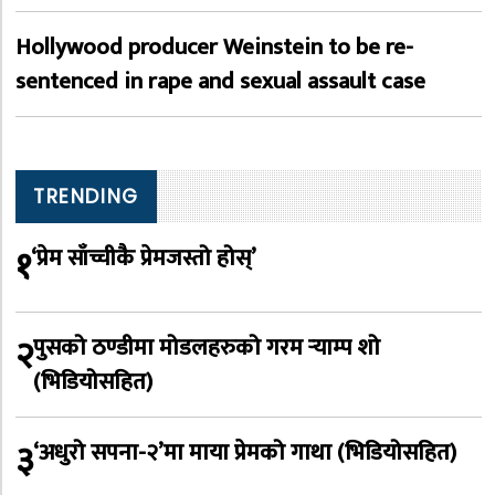
Hollywood producer Weinstein to be re-
sentenced in rape and sexual assault case
TRENDING
१
‘प्रेम साँच्चीकै प्रेमजस्तो होस्’
२
पुसको ठण्डीमा मोडलहरुको गरम र्‍याम्प शो
(भिडियोसहित)
३
‘अधुरो सपना-२’मा माया प्रेमको गाथा (भिडियोसहित)