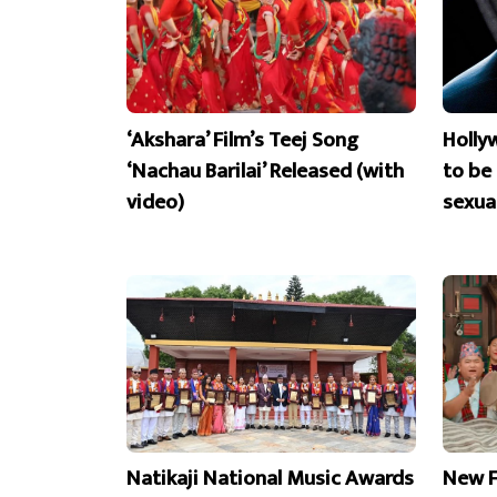
‘Akshara’ Film’s Teej Song
Holly
‘Nachau Barilai’ Released (with
to be
video)
sexua
Natikaji National Music Awards
New F