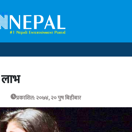
 K.C
र लाभ
प्रकाशित: २०७४, २० पुष बिहीबार