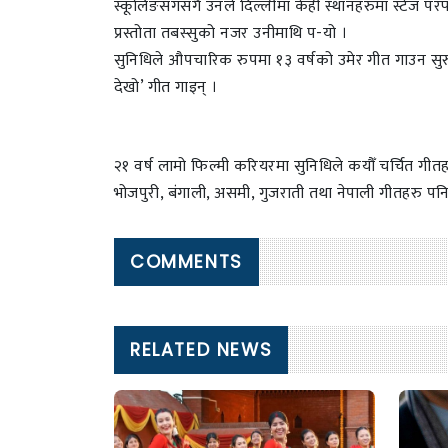
स्कूलिङसँगसँगै उनले दिल्लीमा केही स्थानहरुमा स्टेज प
प्रस्तोता तबस्सुको नजर उनीमाथि प-यो ।
सुनिधिले औपचारिक रुपमा १३ वर्षको उमेर गीत गाउन सुरु
देखो’ गीत गाइन् ।
२१ वर्ष लामो फिल्मी करियरमा सुनिधिले कयौँ चर्चित गीतहरु
भोजपुरी, बंगाली, असमी, गुजराती तथा नेपाली गीतहरु पन
COMMENTS
RELATED NEWS