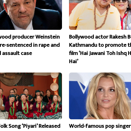
wood producer Weinstein
Bollywood actor Rakesh B
 re-sentenced in rape and
Kathmandu to promote t
l assault case
film ‘Hai Jawani Toh Ishq 
Hai’
olk Song ‘Piyari’ Released
World-famous pop singer