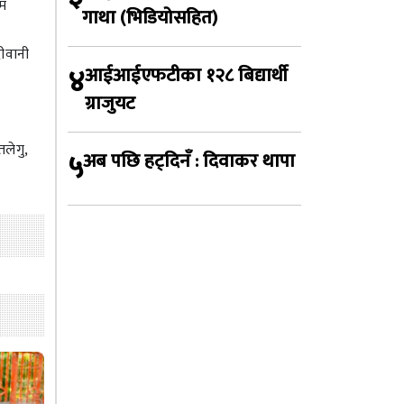
रम
गाथा (भिडियोसहित)
दीवानी
४
आईआईएफटीका १२८ बिद्यार्थी
ग्राजुयट
तलेगु,
५
अब पछि हट्दिनँ : दिवाकर थापा