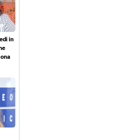
edi in
he
Hona