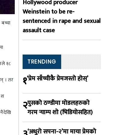
Hollywood producer
Weinstein to be re-
sentenced in rape and sexual
 बच्चा
assault case
सा
TRENDING
नले १८
१
‘प्रेम साँच्चीकै प्रेमजस्तो होस्’
न् । तर
तेश
२
पुसको ठण्डीमा मोडलहरुको
गरम र्‍याम्प शो (भिडियोसहित)
नैदेखि
३
‘अधुरो सपना-२’मा माया प्रेमको