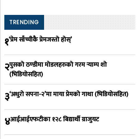
TRENDING
१
‘प्रेम साँच्चीकै प्रेमजस्तो होस्’
२
पुसको ठण्डीमा मोडलहरुको गरम र्‍याम्प शो
(भिडियोसहित)
३
‘अधुरो सपना-२’मा माया प्रेमको गाथा (भिडियोसहित)
४
आईआईएफटीका १२८ बिद्यार्थी ग्राजुयट