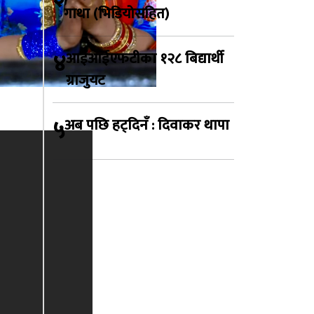
गाथा (भिडियोसहित)
४
आईआईएफटीका १२८ बिद्यार्थी
ग्राजुयट
त
५
अब पछि हट्दिनँ : दिवाकर थापा