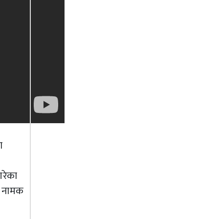
ा
गरेका
ी नामक