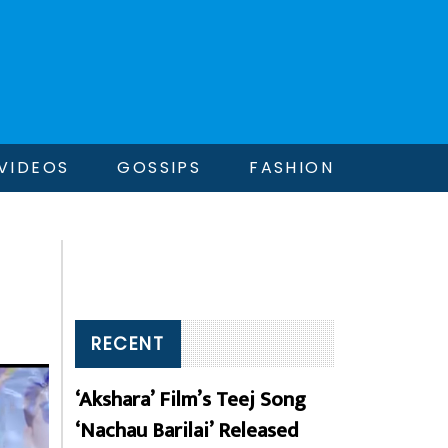
VIDEOS
GOSSIPS
FASHION
RECENT
‘Akshara’ Film’s Teej Song
‘Nachau Barilai’ Released