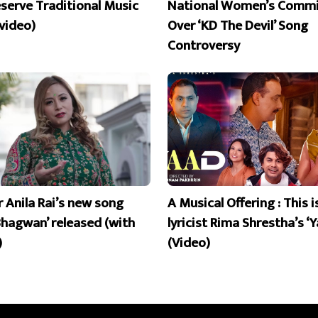
eserve Traditional Music
National Women’s Commi
 video)
Over ‘KD The Devil’ Song
Controversy
r Anila Rai’s new song
A Musical Offering : This 
Bhagwan’ released (with
lyricist Rima Shrestha’s ‘Y
)
(Video)