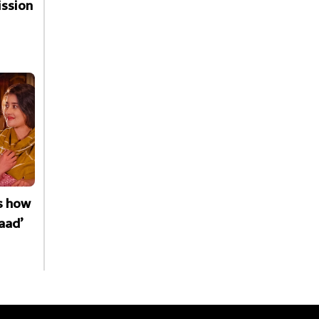
ssion
is how
aad’