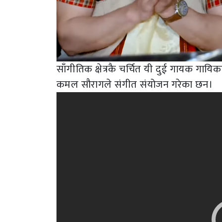
साँगीतिक क्षेत्रकै चर्चित यी दुई गायक गाय
कमल सौरागले संगीत संयोजन गरेका छन।