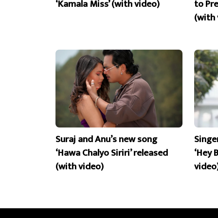
‘Kamala Miss’ (with video)
to Pr
(with
Suraj and Anu’s new song
Singe
‘Hawa Chalyo Siriri’ released
‘Hey 
(with video)
video