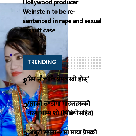
Hollywood producer
Weinstein to be re-
sentenced in rape and sexual
assault case
TRENDING
१
‘प्रेम साँच्चीकै प्रेमजस्तो होस्’
२
पुसको ठण्डीमा मोडलहरुको
गरम र्‍याम्प शो (भिडियोसहित)
३
‘अधुरो सपना-२’मा माया प्रेमको