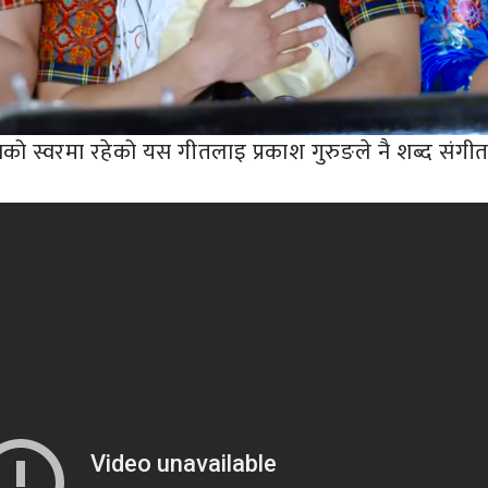
िकाको स्वरमा रहेको यस गीतलाइ प्रकाश गुरुङले नै शब्द संगी