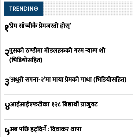
TRENDING
१
‘प्रेम साँच्चीकै प्रेमजस्तो होस्’
२
पुसको ठण्डीमा मोडलहरुको गरम र्‍याम्प शो
(भिडियोसहित)
३
‘अधुरो सपना-२’मा माया प्रेमको गाथा (भिडियोसहित)
४
आईआईएफटीका १२८ बिद्यार्थी ग्राजुयट
५
अब पछि हट्दिनँ : दिवाकर थापा