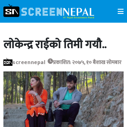
लोकेन्द्र राईको तिमी गयौ..
screennepal
प्रकाशित: २०७५, १० बैशाख सोमबार