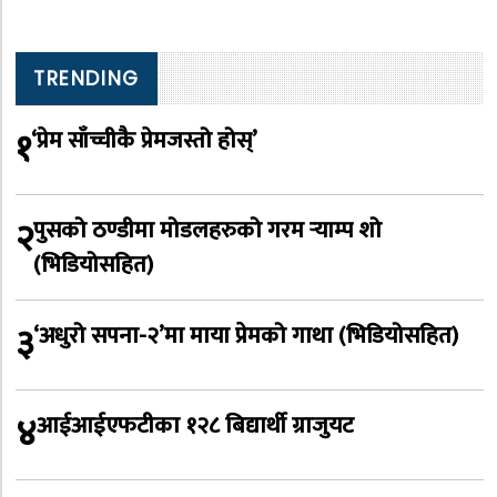
TRENDING
१
‘प्रेम साँच्चीकै प्रेमजस्तो होस्’
२
पुसको ठण्डीमा मोडलहरुको गरम र्‍याम्प शो
(भिडियोसहित)
३
‘अधुरो सपना-२’मा माया प्रेमको गाथा (भिडियोसहित)
४
आईआईएफटीका १२८ बिद्यार्थी ग्राजुयट