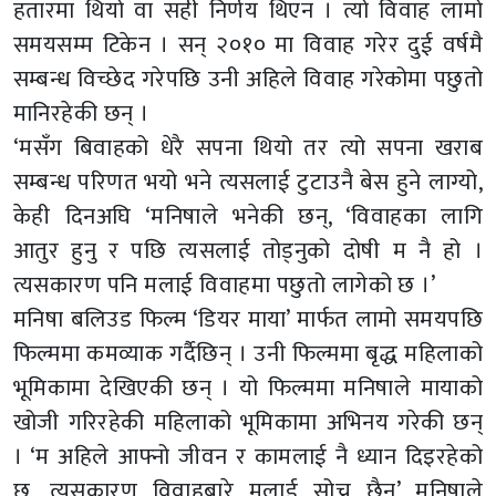
हतारमा थियो वा सही निर्णय थिएन । त्यो विवाह लामो
समयसम्म टिकेन । सन् २०१० मा विवाह गरेर दुई वर्षमै
सम्बन्ध विच्छेद गरेपछि उनी अहिले विवाह गरेकोमा पछुतो
मानिरहेकी छन् ।
‘मसँग बिवाहको धेरै सपना थियो तर त्यो सपना खराब
सम्बन्ध परिणत भयो भने त्यसलाई टुटाउनै बेस हुने लाग्यो,
केही दिनअघि ‘मनिषाले भनेकी छन्, ‘विवाहका लागि
आतुर हुनु र पछि त्यसलाई तोड्नुको दोषी म नै हो ।
त्यसकारण पनि मलाई विवाहमा पछुतो लागेको छ ।’
मनिषा बलिउड फिल्म ‘डियर माया’ मार्फत लामो समयपछि
फिल्ममा कमव्याक गर्दैछिन् । उनी फिल्ममा बृद्ध महिलाको
भूमिकामा देखिएकी छन् । यो फिल्ममा मनिषाले मायाको
खोजी गरिरहेकी महिलाको भूमिकामा अभिनय गरेकी छन्
। ‘म अहिले आफ्नो जीवन र कामलाई नै ध्यान दिइरहेको
छ, त्यसकारण विवाहबारे मलाई सोच्नु छैन’ मनिषाले