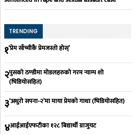
TRENDING
१
‘प्रेम साँच्चीकै प्रेमजस्तो होस्’
२
पुसको ठण्डीमा मोडलहरुको गरम र्‍याम्प शो
(भिडियोसहित)
३
‘अधुरो सपना-२’मा माया प्रेमको गाथा (भिडियोसहित)
४
आईआईएफटीका १२८ बिद्यार्थी ग्राजुयट