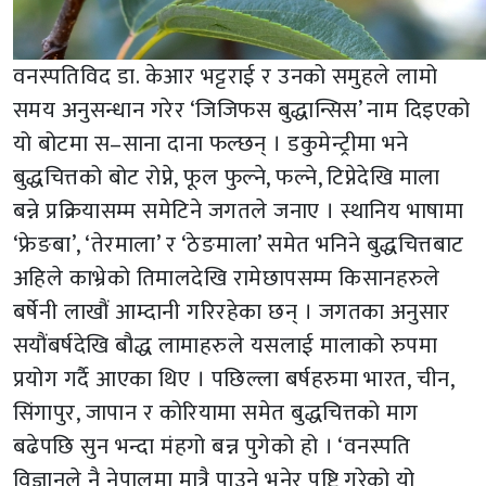
वनस्पतिविद डा. केआर भट्टराई र उनको समुहले लामो
समय अनुसन्धान गरेर ‘जिजिफस बुद्धान्सिस’ नाम दिइएको
यो बोटमा स–साना दाना फल्छन् । डकुमेन्ट्रीमा भने
बुद्धचित्तको बोट रोप्ने, फूल फुल्ने, फल्ने, टिप्नेदेखि माला
बन्ने प्रक्रियासम्म समेटिने जगतले जनाए । स्थानिय भाषामा
‘फ्रेङबा’, ‘तेरमाला’ र ‘ठेङमाला’ समेत भनिने बुद्धचित्तबाट
अहिले काभ्रेको तिमालदेखि रामेछापसम्म किसानहरुले
बर्षेनी लाखौं आम्दानी गरिरहेका छन् । जगतका अनुसार
सयौंबर्षदेखि बौद्ध लामाहरुले यसलाई मालाको रुपमा
प्रयोग गर्दै आएका थिए । पछिल्ला बर्षहरुमा भारत, चीन,
सिंगापुर, जापान र कोरियामा समेत बुद्धचित्तको माग
बढेपछि सुन भन्दा मंहगो बन्न पुगेको हो । ‘वनस्पति
विज्ञानले नै नेपालमा मात्रै पाउने भनेर पुष्टि गरेको यो