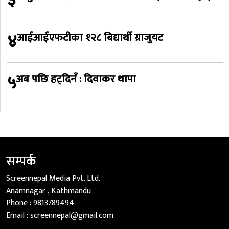
३
४
आईआईएफटीका १२८ बिद्यार्थी ग्राजुयट
५
अब पछि हट्दिनँ : दिवाकर थापा
सम्पर्क
Screennepal Media Pvt. Ltd.
Anamnagar , Kathmandu
Phone :
9813789494
Email :
screennepal@gmail.com