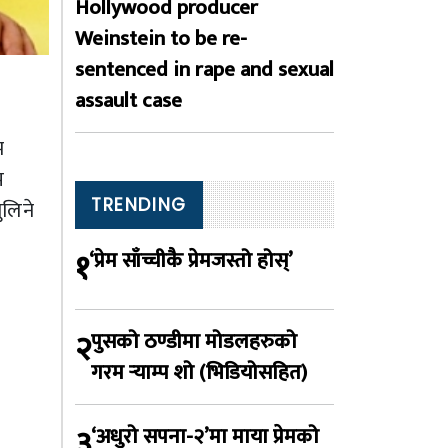
Hollywood producer
Weinstein to be re-
sentenced in rape and sexual
assault case
म
म
TRENDING
ुलिने
१
‘प्रेम साँच्चीकै प्रेमजस्तो होस्’
२
पुसको ठण्डीमा मोडलहरुको
गरम र्‍याम्प शो (भिडियोसहित)
३
‘अधुरो सपना-२’मा माया प्रेमको