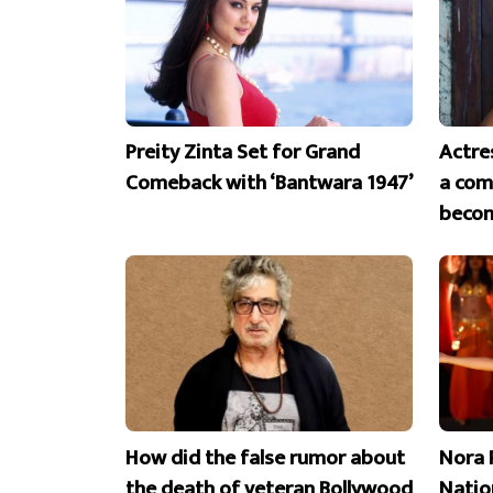
Preity Zinta Set for Grand
Actre
Comeback with ‘Bantwara 1947’
a com
becom
How did the false rumor about
Nora 
the death of veteran Bollywood
Natio