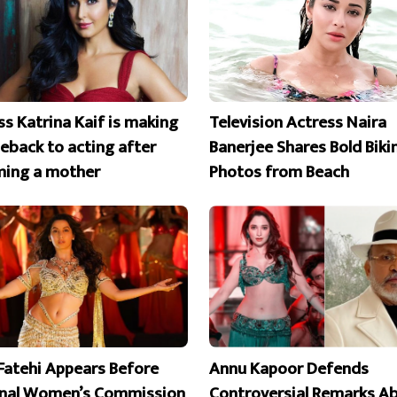
ss Katrina Kaif is making
Television Actress Naira
eback to acting after
Banerjee Shares Bold Bikin
ing a mother
Photos from Beach
Fatehi Appears Before
Annu Kapoor Defends
nal Women’s Commission
Controversial Remarks A