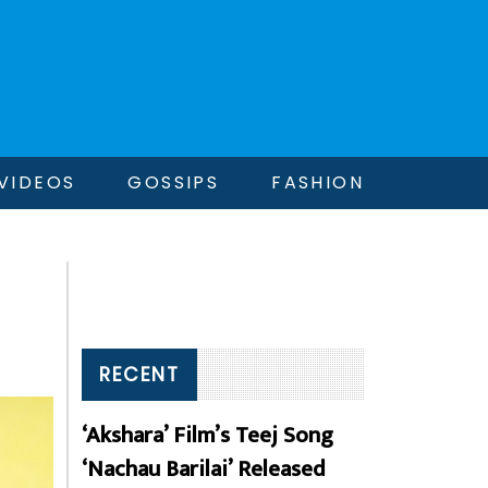
VIDEOS
GOSSIPS
FASHION
RECENT
‘Akshara’ Film’s Teej Song
‘Nachau Barilai’ Released