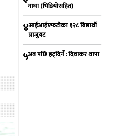
गाथा (भिडियोसहित)
४
आईआईएफटीका १२८ बिद्यार्थी
ग्राजुयट
५
अब पछि हट्दिनँ : दिवाकर थापा