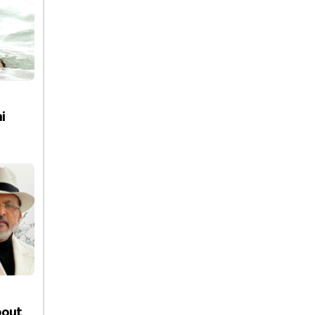
i
bout