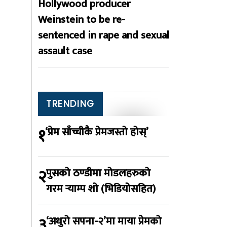
Hollywood producer
Weinstein to be re-
sentenced in rape and sexual
assault case
TRENDING
१
‘प्रेम साँच्चीकै प्रेमजस्तो होस्’
२
पुसको ठण्डीमा मोडलहरुको
गरम र्‍याम्प शो (भिडियोसहित)
३
‘अधुरो सपना-२’मा माया प्रेमको