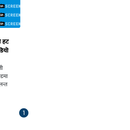
ो हट
डियो
ली
उडमा
लन्त
1