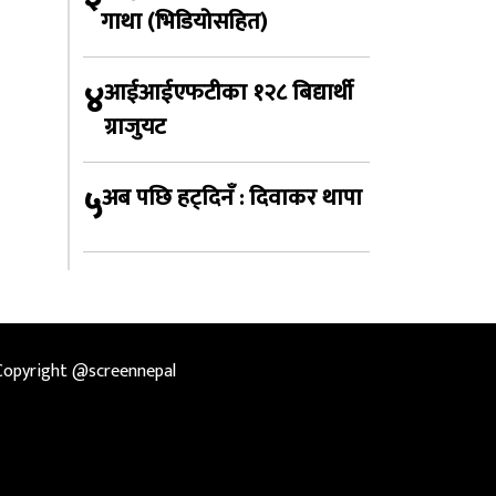
गाथा (भिडियोसहित)
४
आईआईएफटीका १२८ बिद्यार्थी
ग्राजुयट
५
अब पछि हट्दिनँ : दिवाकर थापा
Copyright @screennepal