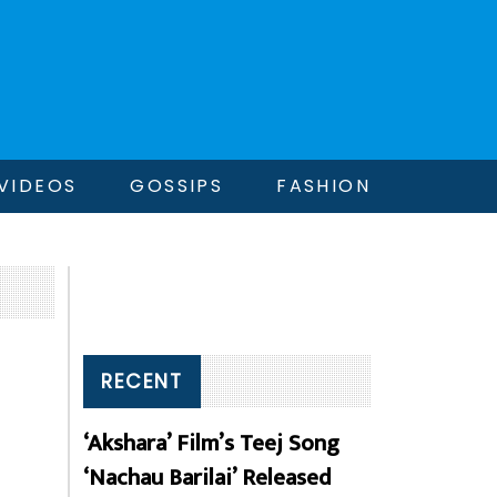
VIDEOS
GOSSIPS
FASHION
RECENT
‘Akshara’ Film’s Teej Song
‘Nachau Barilai’ Released