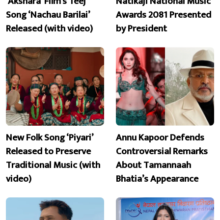
‘Akshara’ Film’s Teej
Natikaji National Music
Song ‘Nachau Barilai’
Awards 2081 Presented
Released (with video)
by President
New Folk Song ‘Piyari’
Annu Kapoor Defends
Released to Preserve
Controversial Remarks
Traditional Music (with
About Tamannaah
video)
Bhatia’s Appearance