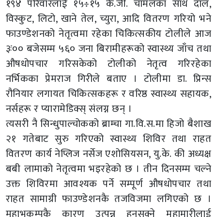
१९४ परिवारलाई १५÷१५ के.जी. चामलका साथ दाल,
विस्कुट, लिटो, खाने तेल, च्युरा, आदि वितरण गरियो भने
फाउण्डेशनको नेतृत्वमा रहेका चिकित्सकीय टोलीले आज
३ः०० बजेसम्म ५६० जना बिरामीहरूको स्वास्थ्य जाँच तथा
औषधोपचार गरिसकेको टोलीको नेतृत्व गरिरहेका
नर्भिकका प्रेमराज गिरीले बताए । टोलीमा डा. प्रिन्स
रौनियार लगायत चिकित्सकहरू र वरिष्ठ स्वास्थ्य सहायक,
नर्सहरू र प्यारामेडिक्स् संलग्न छन् ।
त्यसरी नै सिन्धुपाल्चोकको ब्राम्चा गा.वि.स.मा हिजो बैशाख
२१ गतेबाट सुरु गरिएको स्वास्थ्य शिविर तथा राहत
वितरण कार्य नेप्लिज नर्सेज एशोसियसन, यु.के. की अध्यक्ष
बबी लामाको नेतृत्वमा भइरहेको छ । तीन दिनसम्म चल्ने
उक्त शिविरमा आवश्यक पर्ने सम्पूर्ण औषधोपचार तथा
राहत सामाग्री फाउण्डेशनकै तजविजमा लगिएको छ ।
महाभूकम्पकै कारण उत्पन्न हुनसक्ने महामारीलाई