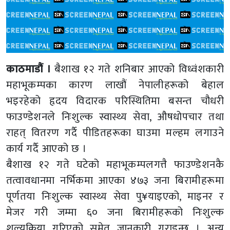
काठमाडौं ।
बैशाख १२ गते शनिबार आएको विध्वंशकारी
महाभूकम्पका कारण लाखौं नेपालीहरूको बेहाल
भइरहेको हृदय विदारक परिस्थितिमा बसन्त चौधरी
फाउण्डेशनले निःशुल्क स्वास्थ्य सेवा, औषधोपचार तथा
राहत् वितरण गर्दै पीडितहरूका घाउमा मल्हम लगाउने
कार्य गर्दै आएको छ ।
बैशाख १२ गते घटेको महाभूकम्पलगत्तै फाउण्डेशनकै
तत्वावधानमा नर्भिकमा आएका ४७३ जना बिरामीहरूमा
पूर्णतया निःशुल्क स्वास्थ्य सेवा पु¥याइएको, माइनर र
मेजर गरी जम्मा ६० जना बिरामीहरूको निःशुल्क
शल्यक्रिया गरिएको समेत जानकारी गराइन्छ । अन्य