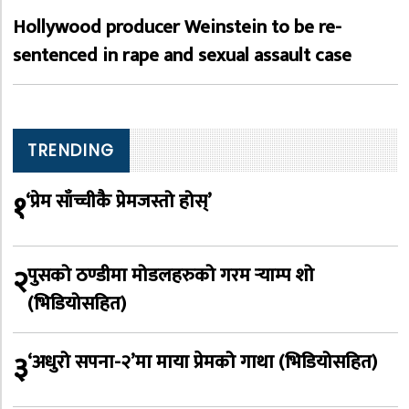
Hollywood producer Weinstein to be re-
sentenced in rape and sexual assault case
TRENDING
१
‘प्रेम साँच्चीकै प्रेमजस्तो होस्’
२
पुसको ठण्डीमा मोडलहरुको गरम र्‍याम्प शो
(भिडियोसहित)
३
‘अधुरो सपना-२’मा माया प्रेमको गाथा (भिडियोसहित)