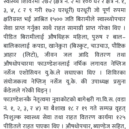
स्वास्थ्य शिविरमा २७२ (क्षेत्र नं. २ मा १०० घर र क्षेत्र नं. १,
३, ४, ८ र ९ गरी १७२ घरधूरी) घरधूरी जो पूर्ण रुपमा
क्षतिग्रस्त भई आश्रित १५०० जति बिरामीले स्वास्थ्योपचार
सेवा प्राप्त गर्नुका साथै राहत सामाग्री प्राप्त गरेका थिए ।
पीडित बिरामीलाई औषधिहरू महिला, पुरुष र बाल–
बालिकालाई कपडा, खानेकुरा (बिस्कुट, चाउचाउ, पौष्टिक
आहार (लिटो), जीवन जल आदि वितरण तथा
औषधोपचारमा फाउण्डेशनलाई नर्भिक लगायत नेप्लिज
नर्सेज एशोसियन यु.के.ले सघाएका थिए । शिविरका
संयोजकत्व नेप्लिज् नर्सेज यू.के. की उपाध्यक्ष प्रसुना
कँडेलले गरेकी थिइन् ।
फाउण्डेशनकै नेतृत्वमा नुवाकोटको बागेश्वरी गा.वि.स. (वडा
नं. १, २, ३, र ४) मा बैशाख १८ र १९ गते सम्पन्न वृहत्
निःशुल्क स्वास्थ्य सेवा तथा राहत वितरण कार्यमा १२५
पीडितले राहत पाएका थिए । औषधोपचार, ब्याण्डेज सहित,