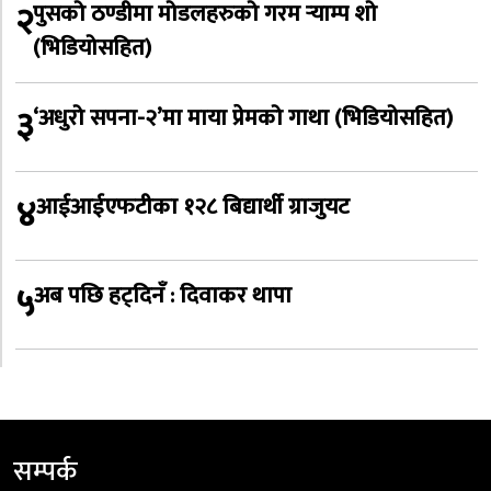
२
पुसको ठण्डीमा मोडलहरुको गरम र्‍याम्प शो
(भिडियोसहित)
३
‘अधुरो सपना-२’मा माया प्रेमको गाथा (भिडियोसहित)
४
आईआईएफटीका १२८ बिद्यार्थी ग्राजुयट
५
अब पछि हट्दिनँ : दिवाकर थापा
सम्पर्क