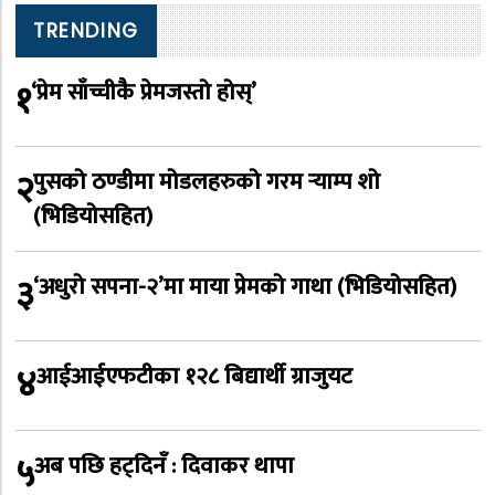
TRENDING
१
‘प्रेम साँच्चीकै प्रेमजस्तो होस्’
२
पुसको ठण्डीमा मोडलहरुको गरम र्‍याम्प शो
(भिडियोसहित)
३
‘अधुरो सपना-२’मा माया प्रेमको गाथा (भिडियोसहित)
४
आईआईएफटीका १२८ बिद्यार्थी ग्राजुयट
५
अब पछि हट्दिनँ : दिवाकर थापा