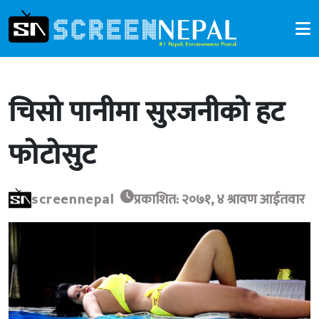
चिसो पानीमा सुरजनीको हट
फोटोसुट
screennepal
प्रकाशित: २०७१, ४ श्रावण आईतवार