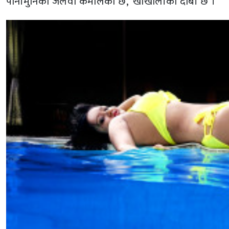
पानीमुनिको जलवा कमालको छ,’ खोखालीको दाबी छ ।