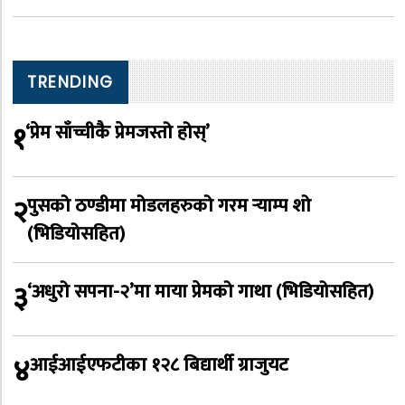
TRENDING
१
‘प्रेम साँच्चीकै प्रेमजस्तो होस्’
२
पुसको ठण्डीमा मोडलहरुको गरम र्‍याम्प शो
(भिडियोसहित)
३
‘अधुरो सपना-२’मा माया प्रेमको गाथा (भिडियोसहित)
४
आईआईएफटीका १२८ बिद्यार्थी ग्राजुयट