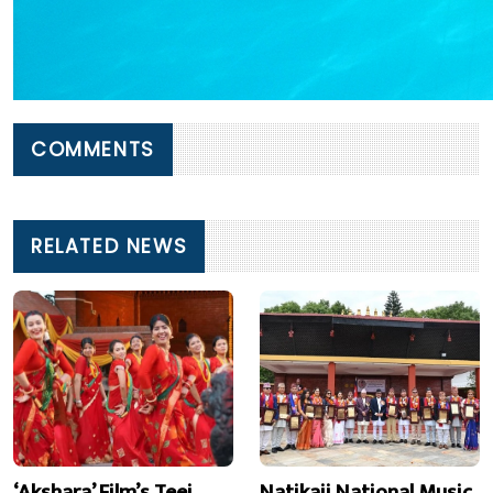
COMMENTS
RELATED NEWS
‘Akshara’ Film’s Teej
Natikaji National Music