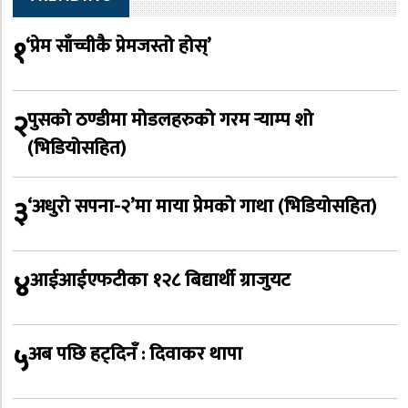
१
‘प्रेम साँच्चीकै प्रेमजस्तो होस्’
२
पुसको ठण्डीमा मोडलहरुको गरम र्‍याम्प शो
(भिडियोसहित)
३
‘अधुरो सपना-२’मा माया प्रेमको गाथा (भिडियोसहित)
४
आईआईएफटीका १२८ बिद्यार्थी ग्राजुयट
५
अब पछि हट्दिनँ : दिवाकर थापा