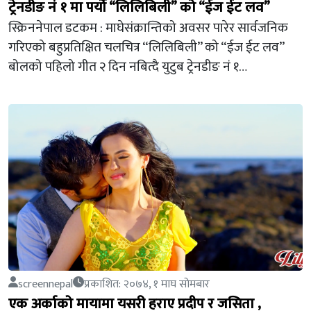
ट्रेनडीङ नं १ मा पर्यो “लिलिबिली” को “ईज ईट लव”
स्क्रिननेपाल डटकम : माघेसंक्रान्तिको अवसर पारेर सार्वजनिक
गरिएको बहुप्रतिक्षित चलचित्र “लिलिबिली” को “ईज ईट लव”
बोलको पहिलो गीत २ दिन नबित्दै युटुब ट्रेनडीङ नं १…
screennepal
प्रकाशित: २०७४, १ माघ सोमबार
एक अर्काको मायामा यसरी हराए प्रदीप र जसिता ,