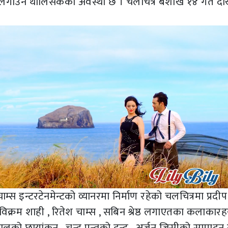
ले लगाउन थालिसकेको अवस्था छ । चलचित्र बैशाख १४ गते दे
म्स इन्टरटेनमेन्टको व्यानरमा निर्माण रहेको चलचित्रमा प्रदीप
ुप विक्रम शाही , रितेश चाम्स , सबिन श्रेष्ठ लगाएतका कलाकार
को छायांकन , चन्द्र पन्तको द्वन्द , अर्जुन जिसीको सम्पादन 