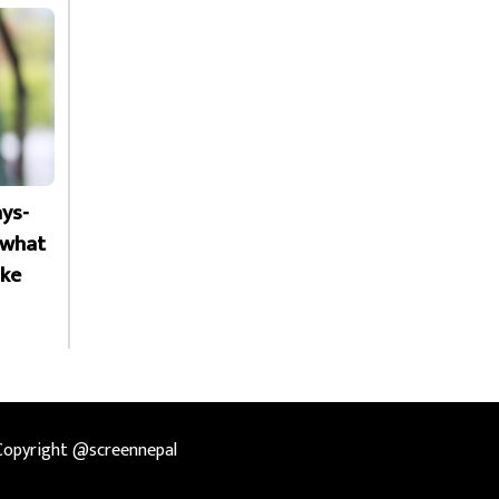
ays-
f what
ike
Copyright @screennepal