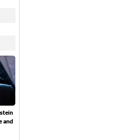
stein
e and