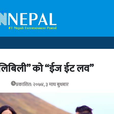
 K.C
 “लिलिबिली” को “ईज ईट लव”
प्रकाशित: २०७४, ३ माघ बुधबार