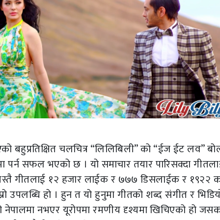
रिएको बहुप्रतिक्षित चलचित्र “लिलिबिली” को “ईज ईट लव” ब
ं १ मा पर्न सफल भएको छ । यो समाचार तयार पारिसक्दा गीतल
 यस्तै गीतलाई १२ हजार लाईक र ७७७ डिसलाईक र १९२२ कम
म्रो उपलब्धि हो । हुन त यो हुनुमा गीतको शब्द संगीत र भिडि
डियो नेपालमा नभएर यूरोपमा रमणीय दृश्यमा खिचिएको हो जस