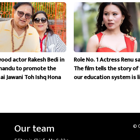
wood actor Rakesh Bedi in
Role No. 1 Actress Renu s
andu to promote the
The film tells the story o
Hai Jawani Toh Ishq Hona
our education system is l
Our team
© 