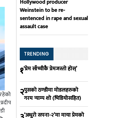
Hollywood producer
Weinstein to be re-
sentenced in rape and sexual
assault case
TRENDING
१
‘प्रेम साँच्चीकै प्रेमजस्तो होस्’
२
पुसको ठण्डीमा मोडलहरुको
 रहेको
गरम र्‍याम्प शो (भिडियोसहित)
प्रदीप
ोडी
३
‘अधुरो सपना-२’मा माया प्रेमको