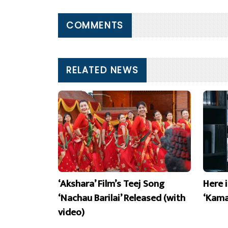
COMMENTS
RELATED NEWS
‘Akshara’ Film’s Teej Song
Here 
‘Nachau Barilai’ Released (with
‘Kama
video)