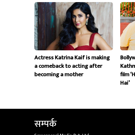
Actress Katrina Kaif is making
Bolly
a comeback to acting after
Kathm
becoming a mother
film ‘
Hai’
सम्पर्क