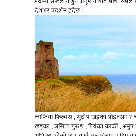
पर्दामा सफल नै हुने अनुमान यति बेला सबै
देशभर प्रदर्शन हुदैछ ।
काफिया फिल्मस् , सुदीप खड्का प्रोडक्सन र चा
खड्का , जसिता गुरुङ , प्रियंका कार्की , अन
अभिनय रहेको छ । यस्तै चलचित्रमा सुदिप बराल