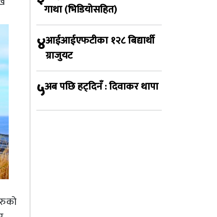
खि
गाथा (भिडियोसहित)
४
आईआईएफटीका १२८ बिद्यार्थी
ग्राजुयट
५
अब पछि हट्दिनँ : दिवाकर थापा
हरुको
र