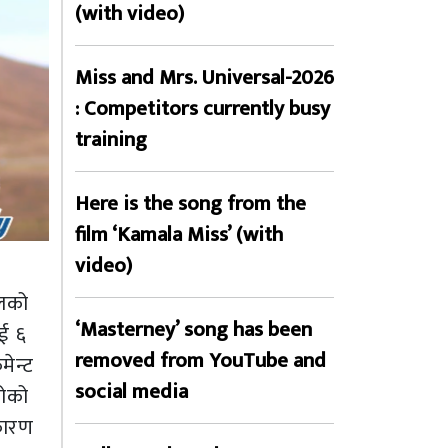
(with video)
Miss and Mrs. Universal-2026
: Competitors currently busy
training
Here is the song from the
film ‘Kamala Miss’ (with
video)
ोलको
‘Masterney’ song has been
ाई ६
removed from YouTube and
ेन्ट
social media
योको
कारण