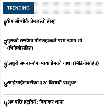
TRENDING
१
‘प्रेम साँच्चीकै प्रेमजस्तो होस्’
२
पुसको ठण्डीमा मोडलहरुको गरम र्‍याम्प शो
(भिडियोसहित)
३
‘अधुरो सपना-२’मा माया प्रेमको गाथा (भिडियोसहित)
४
आईआईएफटीका १२८ बिद्यार्थी ग्राजुयट
५
अब पछि हट्दिनँ : दिवाकर थापा