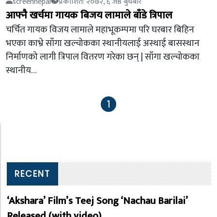
screennepal
प्रकाशित: २०७२, ६ जेष्ठ बुधबार
आफ्नै खर्चमा गायक बिजय लामाले बाँडे त्रिपाल
चर्चित गायक विजय लामाले महाभूकम्पमा परि घरबार बिहिन
भएका काभ्रे साँगा खल्चोकका स्थानीयलाई अस्थाई बासस्थान
निर्माणको लागी त्रिपाल वितरण गरेका छन् | साँगा खल्चोकका
स्थानीय…
1
RECENT
‘Akshara’ Film’s Teej Song ‘Nachau Barilai’
Released (with video)