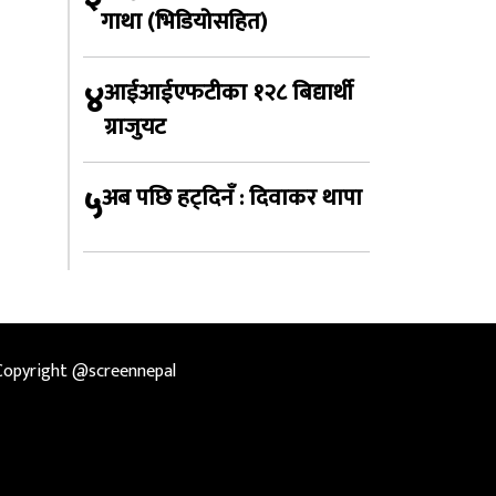
गाथा (भिडियोसहित)
४
आईआईएफटीका १२८ बिद्यार्थी
ग्राजुयट
५
अब पछि हट्दिनँ : दिवाकर थापा
Copyright @screennepal