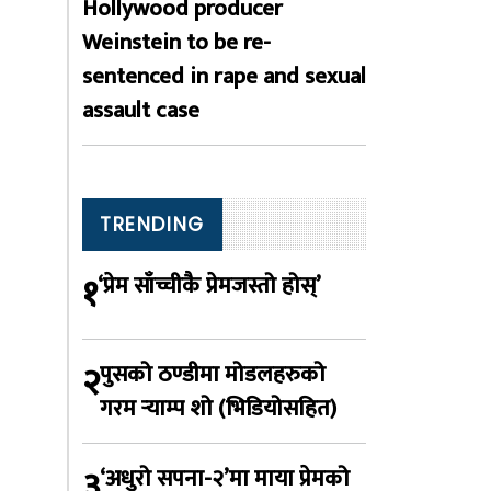
Hollywood producer
Weinstein to be re-
sentenced in rape and sexual
assault case
TRENDING
१
‘प्रेम साँच्चीकै प्रेमजस्तो होस्’
२
पुसको ठण्डीमा मोडलहरुको
गरम र्‍याम्प शो (भिडियोसहित)
३
‘अधुरो सपना-२’मा माया प्रेमको