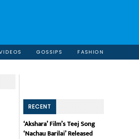
VIDEOS
GOSSIPS
FASHION
RECENT
‘Akshara’ Film’s Teej Song
‘Nachau Barilai’ Released