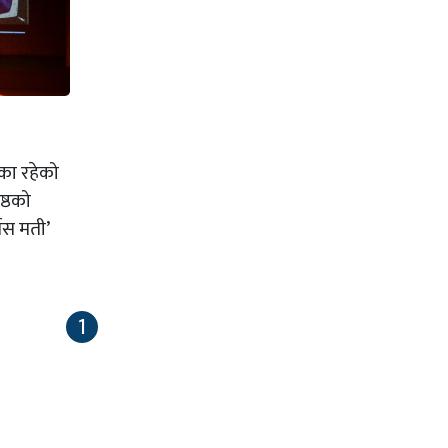
लका रहेको
ष्ठको
ेस मती’
1