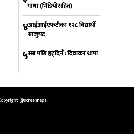
गाथा (भिडियोसहित)
४
आईआईएफटीका १२८ बिद्यार्थी
ग्राजुयट
५
अब पछि हट्दिनँ : दिवाकर थापा
Copyright @screennepal