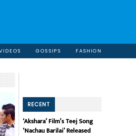
VIDEOS
GOSSIPS
FASHION
RECENT
‘Akshara’ Film’s Teej Song
‘Nachau Barilai’ Released