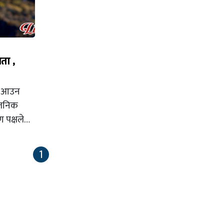
ता ,
मा आउन
वजनिक
ण पक्षले…
1