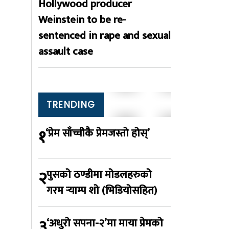
Hollywood producer
Weinstein to be re-
sentenced in rape and sexual
assault case
TRENDING
१
‘प्रेम साँच्चीकै प्रेमजस्तो होस्’
२
पुसको ठण्डीमा मोडलहरुको
गरम र्‍याम्प शो (भिडियोसहित)
३
‘अधुरो सपना-२’मा माया प्रेमको