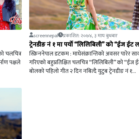
screennepal
प्रकाशित: २०७४, ३ माघ बुधबार
ट्रेनडीङ नं १ मा पर्यो “लिलिबिली” को “ईज ईट 
एको चलचित्र
स्क्रिननेपाल डटकम : माघेसंक्रान्तिको अवसर पारेर सा
माण पक्षले
गरिएको बहुप्रतिक्षित चलचित्र “लिलिबिली” को “ईज 
बोलको पहिलो गीत २ दिन नबित्दै युटुब ट्रेनडीङ नं १…