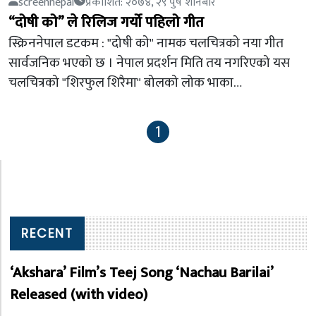
screennepal
प्रकाशित: २०७४, २९ पुष शनिबार
“दोषी को” ले रिलिज गर्यो पहिलो गीत
स्क्रिननेपाल डटकम : "दोषी को" नामक चलचित्रको नया गीत
सार्वजनिक भएको छ । नेपाल प्रदर्शन मिति तय नगरिएको यस
चलचित्रको "शिरफुल शिरैमा" बोलको लोक भाका…
1
RECENT
‘Akshara’ Film’s Teej Song ‘Nachau Barilai’
Released (with video)