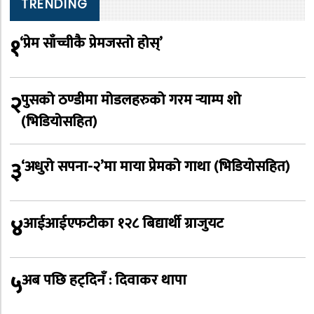
TRENDING
१
‘प्रेम साँच्चीकै प्रेमजस्तो होस्’
२
पुसको ठण्डीमा मोडलहरुको गरम र्‍याम्प शो
(भिडियोसहित)
३
‘अधुरो सपना-२’मा माया प्रेमको गाथा (भिडियोसहित)
४
आईआईएफटीका १२८ बिद्यार्थी ग्राजुयट
५
अब पछि हट्दिनँ : दिवाकर थापा