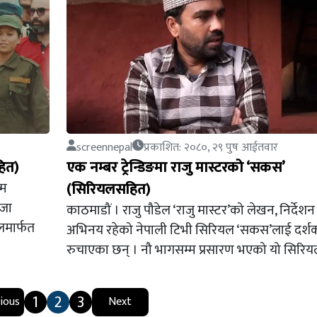
screennepal
प्रकाशित: २०८०, २९ पुष आईतवार
हित)
एक नम्बर ट्रेन्डिङमा राजु मास्टरको ‘सकस’
्म
(सिरियलसहित)
उजा
काठमाडौं । राजु पौडेल ‘राजु मास्टर’को लेखन, निर्देशन
लमार्फत
अभिनय रहेको नेपाली टिभी सिरियल ‘सकस’लाई दर्श
रुचाएका छन् । नौ भागसम्म प्रसारण भएको यो सिर
1
2
3
ious
Next