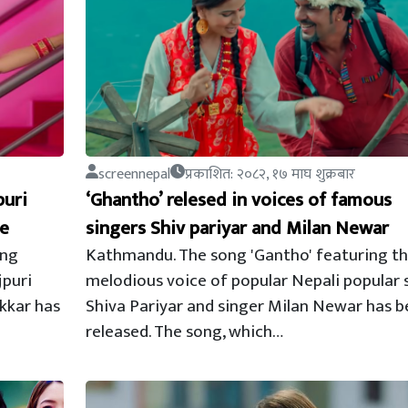
screennepal
प्रकाशित: २०८२, १७ माघ शुक्रबार
puri
‘Ghantho’ relesed in voices of famous
ce
singers Shiv pariyar and Milan Newar
ong
Kathmandu. The song 'Gantho' featuring t
jpuri
melodious voice of popular Nepali popular 
kkar has
Shiva Pariyar and singer Milan Newar has 
released. The song, which…