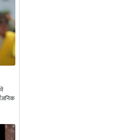
को
र्वजनिक