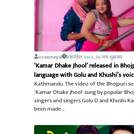
screennepal
प्रकाशित: २०८२, २४ माघ शुक्रबार
‘Kamar Dhake Jhool’ released in Bhoj
language with Golu and Khushi’s voi
Kathmandu. The video of the Bhojpuri s
'Kamar Dhake Jhool' sung by popular Bho
singers and singers Golu D and Khushi Ka
been made…