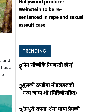
Hollywood producer
Weinstein to be re-
sentenced in rape and sexual
assault case
TRENDING
b and
१
‘प्रेम साँच्चीकै प्रेमजस्तो होस्’
 has a
 of
२
पुसको ठण्डीमा मोडलहरुको
गरम र्‍याम्प शो (भिडियोसहित)
३
‘अधुरो सपना-२’मा माया प्रेमको