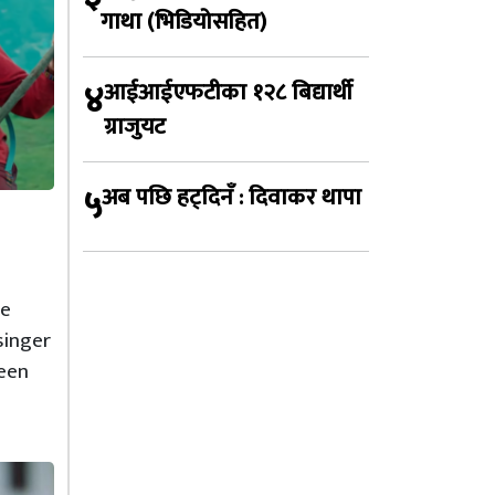
गाथा (भिडियोसहित)
४
आईआईएफटीका १२८ बिद्यार्थी
ग्राजुयट
५
अब पछि हट्दिनँ : दिवाकर थापा
he
singer
been