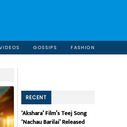
VIDEOS
GOSSIPS
FASHION
RECENT
‘Akshara’ Film’s Teej Song
‘Nachau Barilai’ Released