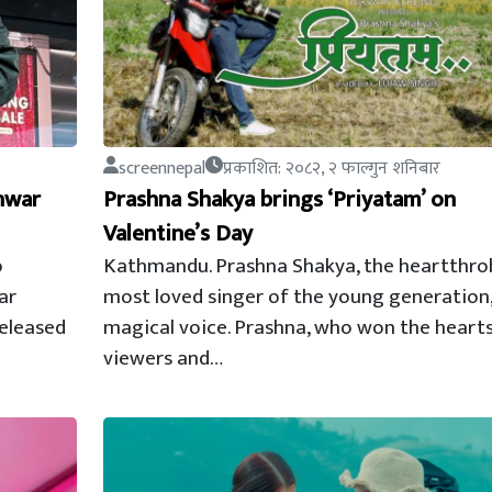
screennepal
प्रकाशित: २०८२, २ फाल्गुन शनिबार
hwar
Prashna Shakya brings ‘Priyatam’ on
Valentine’s Day
o
Kathmandu. Prashna Shakya, the heartthro
ar
most loved singer of the young generation,
released
magical voice. Prashna, who won the hearts
viewers and…