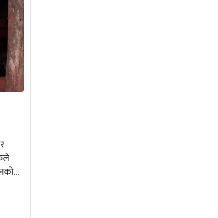
 र
कले
ियलको…