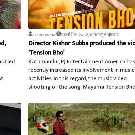
screennepal
प्रकाशित: २०८२, ६ फाल्गुन बुधबार
ed,
Director Kishor Subba produced the vi
‘Tension Bho’
s tied
Kathmandu. JPJ Entertainment America has
recently increased its involvement in music
at
activities. In this regard, the music video
shooting of the song 'Mayama Tension Bho