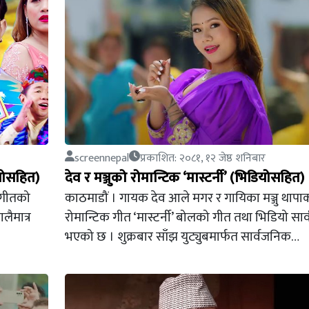
screennepal
प्रकाशित: २०८१, १२ जेष्ठ शनिबार
ियोसहित)
देव र मञ्जुको रोमान्टिक ‘मास्टर्नी’ (भिडियोसहित)
 गीतको
काठमाडौं । गायक देव आले मगर र गायिका मञ्जु थापा
लैमात्र
रोमान्टिक गीत ‘मास्टर्नी’ बोलको गीत तथा भिडियो सा
भएको छ । शुक्रबार साँझ युट्युबमार्फत सार्वजनिक…