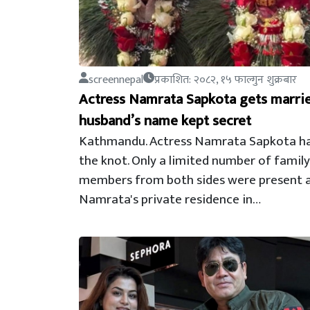
screennepal
प्रकाशित: २०८२, १५ फाल्गुन शुक्रबार
Actress Namrata Sapkota gets marri
husband’s name kept secret
Kathmandu. Actress Namrata Sapkota ha
the knot. Only a limited number of family
members from both sides were present 
Namrata's private residence in…