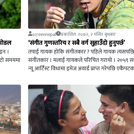
screennepal
प्रकाशित: २०७२, २ मंसिर बुधबार
 मोडल
‘संगीत गुणस्तरिय र सबै वर्ग सुहाउँदो हुनुपर्छ’
ोइन ।
तपाई गायक होकि संगीतकार ? पहिले गायक त्यसपछ
छोटो समयमा
संगीतकार । मलाई गायकले परिचित गरायो । २०५९ स
न्यू आर्टिस्ट विधामा इमेज अवार्ड प्राप्त गरेपछि एकैप