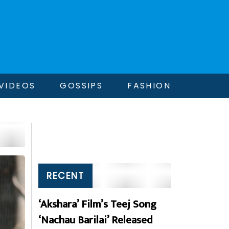
VIDEOS
GOSSIPS
FASHION
RECENT
‘Akshara’ Film’s Teej Song
‘Nachau Barilai’ Released