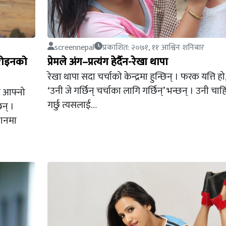
screennepal
प्रकाशित: २०७१, ११ आश्विन शनिबार
हिरोइनको
प्रेमले अंग–प्रत्यंग हेर्दैन-रेखा थापा
रेखा थापा सदा चर्चाको केन्द्रमा हुन्छिन् । फरक यत्ति हो
‘उनी जे गर्छिन् चर्चाका लागि गर्छिन्’ भन्छन् । उनी चाहिँ
र आफ्नो
गर्छु त्यसलाई…
छन् ।
थानमा