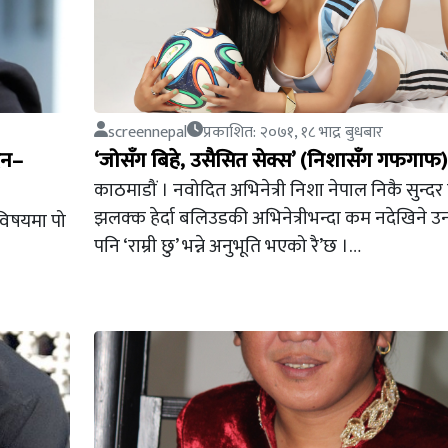
screennepal
प्रकाशित: २०७१, १८ भाद्र बुधबार
दैन–
‘जोसँग बिहे, उसैसित सेक्स’ (निशासँग गफगाफ)
काठमाडौं । नवोदित अभिनेत्री निशा नेपाल निकै सुन्दर 
झलक्क हेर्दा बलिउडकी अभिनेत्रीभन्दा कम नदेखिने 
ि विषयमा पो
पनि ‘राम्री छु’ भन्ने अनुभूति भएको रै’छ ।…