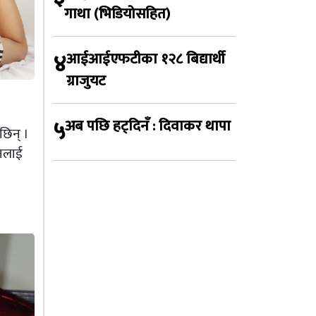
गाथा (भिडियोसहित)
४
आईआईएफटीका १२८ बिद्यार्थी
ग्राजुयट
५
अब पछि हट्दिनँ : दिवाकर थापा
छिन् ।
उनलाई