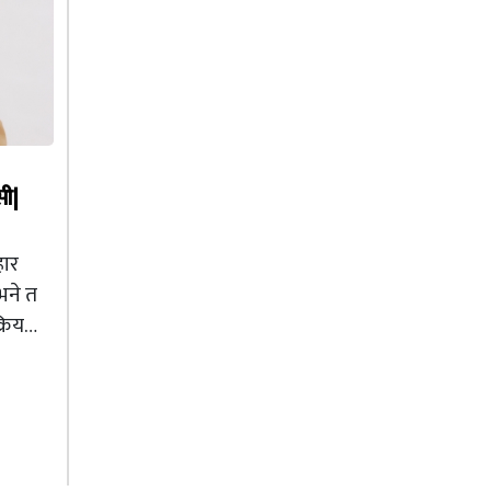
सी|
हार
भने त
क्रिय…