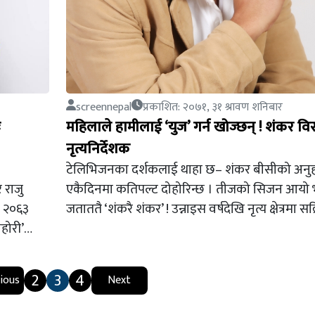
screennepal
प्रकाशित: २०७१, ३१ श्रावण शनिबार
ः
महिलाले हामीलाई ‘युज’ गर्न खोज्छन् ! शंकर वि
नृत्यनिर्देशक
टेलिभिजनका दर्शकलाई थाहा छ– शंकर बीसीको अनु
 राजु
एकैदिनमा कतिपल्ट दोहोरिन्छ । तीजको सिजन आयो 
ी २०६३
जताततै ‘शंकरै शंकर’ ! उन्नाइस वर्षदेखि नृत्य क्षेत्रमा स
ोहोरी’…
2
3
4
ious
Next