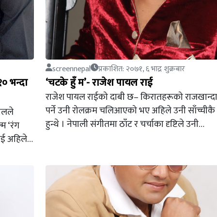
screennepal
प्रकाशित: २०७१, ६ भाद्र शुक्रबार
१० भन्दा
‘चटके हुँ म’- राजेश पायल राई
राजेश पायल राईको दाबी छ– किरातहरूको राजखान्द
पर्ने उनी रोलक्रम चलिआएको भए अहिले उनी साँच्चीकै
पालले
हुन्थे । नेपाली संगीतमा ठाँट र चर्चाका दृष्टिले उनी…
्म ‘रंग
ाई अहिले…