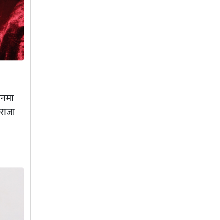
ानमा
 राजा