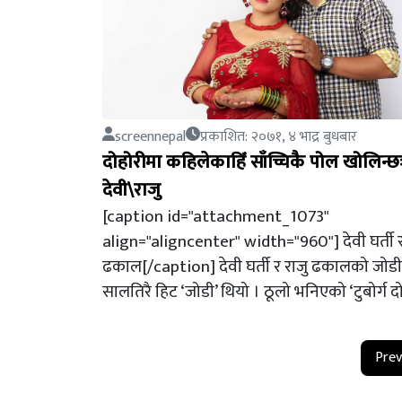
screennepal
प्रकाशित: २०७१, ४ भाद्र बुधबार
दोहोरीमा कहिलेकाहिँ साँच्चिकै पोल खोलिन्छ
देवी\राजु
[caption id="attachment_1073"
align="aligncenter" width="960"] देवी घर्ती र
ढकाल[/caption] देवी घर्ती र राजु ढकालको जोड
सालतिरै हिट ‘जोडी’ थियो । ठूलो भनिएको ‘टुबोर्ग द
Prev