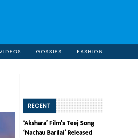
VIDEOS
GOSSIPS
FASHION
RECENT
‘Akshara’ Film’s Teej Song
‘Nachau Barilai’ Released