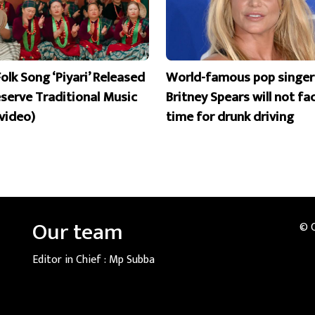
olk Song ‘Piyari’ Released
World-famous pop singer
eserve Traditional Music
Britney Spears will not fac
 video)
time for drunk driving
Our team
© 
Editor in Chief :
Mp Subba