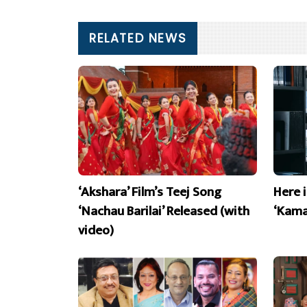
RELATED NEWS
‘Akshara’ Film’s Teej Song
Here 
‘Nachau Barilai’ Released (with
‘Kama
video)