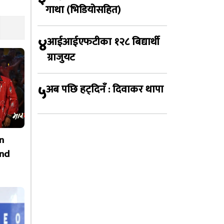
गाथा (भिडियोसहित)
४
आईआईएफटीका १२८ बिद्यार्थी
ग्राजुयट
५
अब पछि हट्दिनँ : दिवाकर थापा
n
nd