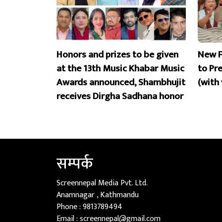
Honors and prizes to be given
New F
at the 13th Music Khabar Music
to Pr
Awards announced, Shambhujit
(with
receives Dirgha Sadhana honor
सम्पर्क
Screennepal Media Pvt. Ltd.
Anamnagar , Kathmandu
Phone :
9813789494
Email :
screennepal@gmail.com