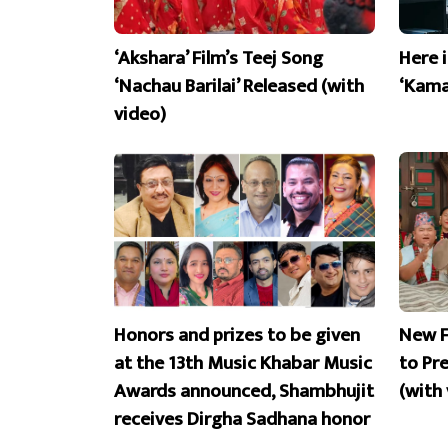
‘Akshara’ Film’s Teej Song
Here 
‘Nachau Barilai’ Released (with
‘Kama
video)
Honors and prizes to be given
New F
at the 13th Music Khabar Music
to Pr
Awards announced, Shambhujit
(with
receives Dirgha Sadhana honor