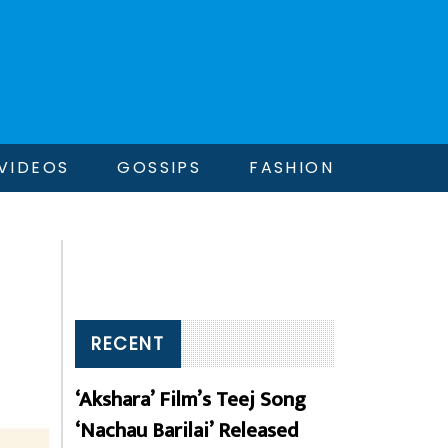
VIDEOS
GOSSIPS
FASHION
RECENT
‘Akshara’ Film’s Teej Song
‘Nachau Barilai’ Released