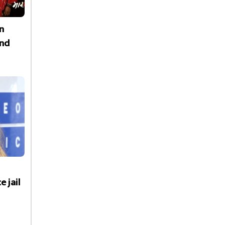
n
nd
e jail