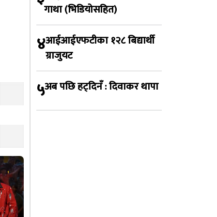
गाथा (भिडियोसहित)
४
आईआईएफटीका १२८ बिद्यार्थी
ग्राजुयट
५
अब पछि हट्दिनँ : दिवाकर थापा