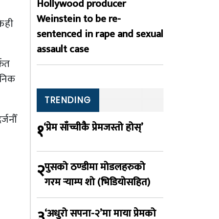
Hollywood producer
Weinstein to be re-
केही
sentenced in rape and sexual
assault case
्फत
जनिक
TRENDING
्जनौँ
१
‘प्रेम साँच्चीकै प्रेमजस्तो होस्’
२
पुसको ठण्डीमा मोडलहरुको
गरम र्‍याम्प शो (भिडियोसहित)
३
‘अधुरो सपना-२’मा माया प्रेमको