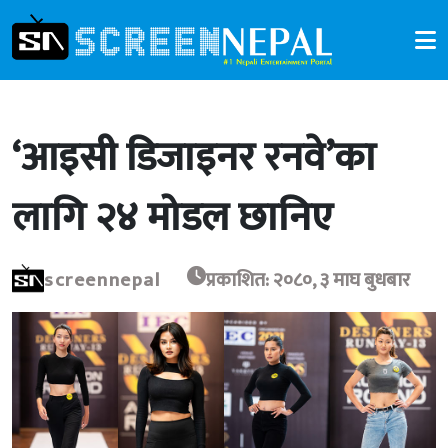
‘आइसी डिजाइनर रनवे’का
लागि २४ मोडल छानिए
screennepal
प्रकाशित: २०८०, ३ माघ बुधबार