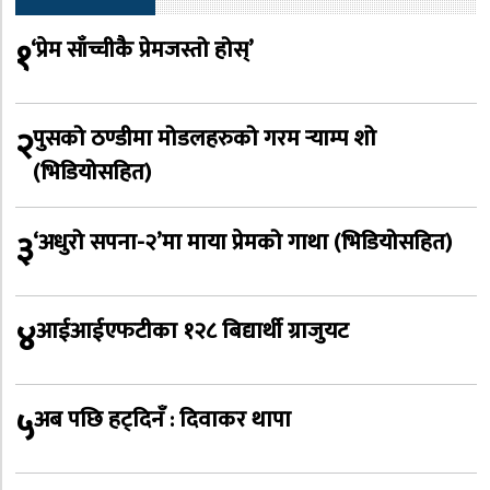
१
‘प्रेम साँच्चीकै प्रेमजस्तो होस्’
२
पुसको ठण्डीमा मोडलहरुको गरम र्‍याम्प शो
(भिडियोसहित)
३
‘अधुरो सपना-२’मा माया प्रेमको गाथा (भिडियोसहित)
४
आईआईएफटीका १२८ बिद्यार्थी ग्राजुयट
५
अब पछि हट्दिनँ : दिवाकर थापा