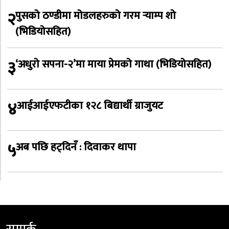
२
पुसको ठण्डीमा मोडलहरुको गरम र्‍याम्प शो
(भिडियोसहित)
३
‘अधुरो सपना-२’मा माया प्रेमको गाथा (भिडियोसहित)
४
आईआईएफटीका १२८ बिद्यार्थी ग्राजुयट
५
अब पछि हट्दिनँ : दिवाकर थापा
सम्पर्क