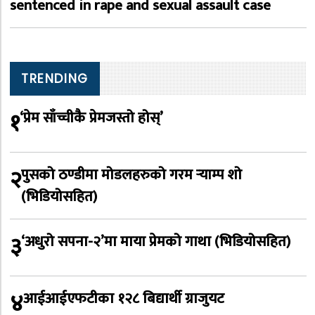
sentenced in rape and sexual assault case
TRENDING
१
‘प्रेम साँच्चीकै प्रेमजस्तो होस्’
२
पुसको ठण्डीमा मोडलहरुको गरम र्‍याम्प शो
(भिडियोसहित)
३
‘अधुरो सपना-२’मा माया प्रेमको गाथा (भिडियोसहित)
४
आईआईएफटीका १२८ बिद्यार्थी ग्राजुयट