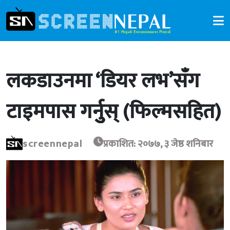
लकडाउनमा ‘डियर लभ’सँग
टाइमपास गर्नुुुस् (फिल्मसहित)
screennepal
प्रकाशित: २०७७, ३ जेष्ठ शनिबार