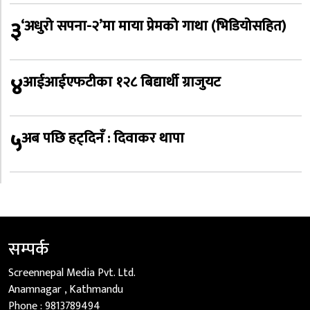
३
‘अधुरो सपना-२’मा माया प्रेमको गाथा (भिडियोसहित)
४
आईआईएफटीका १२८ बिद्यार्थी ग्राजुयट
५
अब पछि हट्दिनँ : दिवाकर थापा
सम्पर्क
Screennepal Media Pvt. Ltd.
Anamnagar , Kathmandu
Phone :
9813789494