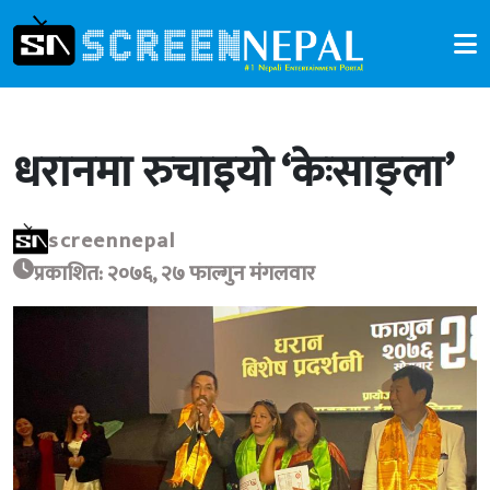
धरानमा रुचाइयो ‘केःसाङ्ला’
screennepal
प्रकाशित: २०७६, २७ फाल्गुन मंगलवार