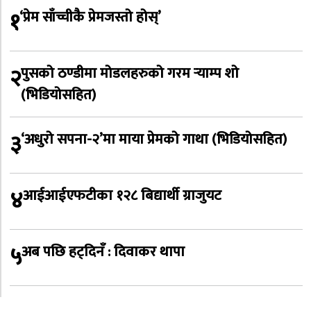
१
‘प्रेम साँच्चीकै प्रेमजस्तो होस्’
२
पुसको ठण्डीमा मोडलहरुको गरम र्‍याम्प शो
(भिडियोसहित)
३
‘अधुरो सपना-२’मा माया प्रेमको गाथा (भिडियोसहित)
४
आईआईएफटीका १२८ बिद्यार्थी ग्राजुयट
५
अब पछि हट्दिनँ : दिवाकर थापा